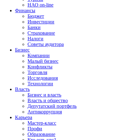
НАО on-line
Финансы
Бюджет
Инвестиции
Банки
Страхование
Налоги
Советы аудитора
Бизнес
Компании
Малый бизнес
Конфликты
Торговля
Исследования
Технологии
Власть
Бизнес и власть
Власть и общество
Депутатский портфель
Антикоррупция
Карьера
Мастер-класс
Профи
Образование
Кто есть кто?