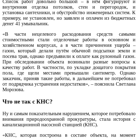
Список работ довольно большой – в нём фигурируют и
внутренняя отделка потолков, стен и перегородок, и
установка сантехники, и обустройство инженерных систем. К
примеру, не установлен, но заявлен и оплачен из бюджетных
денег 41 умывальник.
«В части нецелевого расходования средств самыми
стоимостными стали отделочные работы в основном и
хозяйственном корпусах, а в части причинения ущерба –
газон, который делали путём обычной подсыпки земли и
посева трав, однако предъявили к оплате как рулонный газон.
При обследовании объекта возникали разные вопросы к
качеству работ. В частности, по укладке дощатого покрытия
пола, где щели местами превышали сантиметр. Однако
заказчик, приняв такие работы, в дальнейшем не потребовал
от подрядчика устранения недостатков», – пояснила Светлана
Морозова.
Что не так с КНС?
Ну и самым показательным нарушением, которое потребовало
внимания природоохранной прокуратуры, стала история с
канализационной насосной станцией (КНС).
«КНС, которая построена в составе объекта, на момент