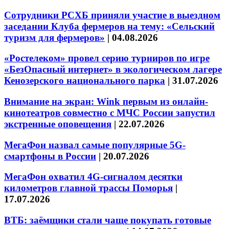
Сотрудники РСХБ приняли участие в выездном
заседании Клуба фермеров на тему: «Сельский
туризм для фермеров»
|
04.08.2026
«Ростелеком» провел серию турниров по игре
«БезОпасный интернет» в экологическом лагере
Кенозерского национального парка
|
31.07.2026
Внимание на экран: Wink первым из онлайн-
кинотеатров совместно с МЧС России запустил
экстренные оповещения
|
22.07.2026
МегаФон назвал самые популярные 5G-
смартфоны в России
|
20.07.2026
МегаФон охватил 4G-сигналом десятки
километров главной трассы Поморья
|
17.07.2026
ВТБ: заёмщики стали чаще покупать готовые