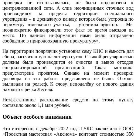
проверки не использовалась, не была подключена к
централизованной сети. А слив неочищенных сточных вод
производился за пределы территории специального
учреждения – в дренажную канаву, которая была устроена по
периметру земельного участка, – уточнила аудитор. – Мы
неоднократно фиксировали этот факт во время выездов на
место. По данной информации нами было отправлено
сообщение в природоохранную прокуратуру».
На территории подрядчик установил саму КНС и ёмкость для
сбора, рассчитанную на четверо суток. С такой регулярностью
должны были производится её очистка и вывоз отходов
специализированной организацией. Такая методика
предусмотрена проектом. Однако на момент проверки
договора на эти работы представлено не было. Отходы
выливали на рельеф. К слову, неподалёку от нового здания
находится речка Лесная.
Неэффективное расходование средств по этому пункту
составило около 1,1 млн рублей.
Объект особого внимания
Что интересно, в декабре 2022 года ГУКС заключило с ООО
«Проектная мастерская «Аксиома» контракт стоимостью 350