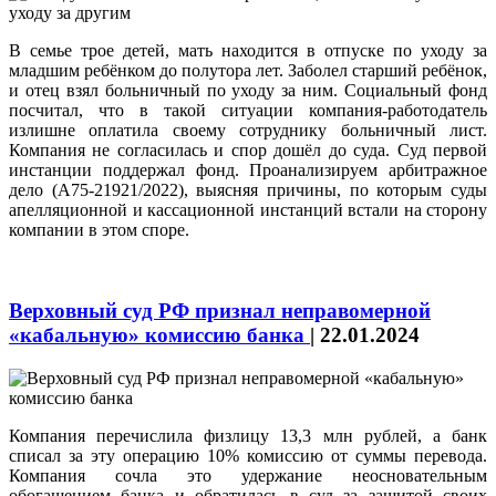
В семье трое детей, мать находится в отпуске по уходу за
младшим ребёнком до полутора лет. Заболел старший ребёнок,
и отец взял больничный по уходу за ним. Социальный фонд
посчитал, что в такой ситуации компания-работодатель
излишне оплатила своему сотруднику больничный лист.
Компания не согласилась и спор дошёл до суда. Суд первой
инстанции поддержал фонд. Проанализируем арбитражное
дело (А75-21921/2022), выясняя причины, по которым суды
апелляционной и кассационной инстанций встали на сторону
компании в этом споре.
Верховный суд РФ признал неправомерной
«кабальную» комиссию банка
|
22.01.2024
Компания перечислила физлицу 13,3 млн рублей, а банк
списал за эту операцию 10% комиссию от суммы перевода.
Компания сочла это удержание неосновательным
обогащением банка и обратилась в суд за защитой своих