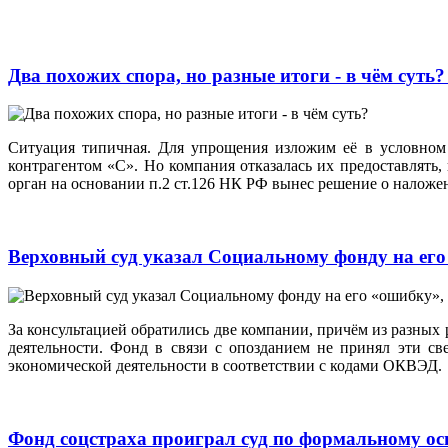
Два похожих спора, но разные итоги - в чём суть
Ситуация типичная. Для упрощения изложим её в условном 
контрагентом «С». Но компания отказалась их предоставлят
орган на основании п.2 ст.126 НК РФ вынес решение о наложе
Верховный суд указал Социальному фонду на ег
За консультацией обратились две компании, причём из разных
деятельности. Фонд в связи с опозданием не принял эти с
экономической деятельности в соответствии с кодами ОКВЭД.
Фонд соцстраха проиграл суд по формальному о