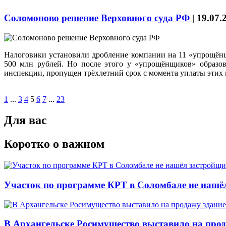
Соломоново решение Верховного суда РФ
|
19.07.
Налоговики установили дробление компании на 11 «упрощён
500 млн рублей. Но после этого у «упрощёнщиков» образов
инспекции, пропущен трёхлетний срок с момента уплаты этих н
1
...
3
4
5
6
7
...
23
Для вас
Коротко о важном
Участок по программе КРТ в Соломбале не нашё
В Архангельске Росимущество выставило на про