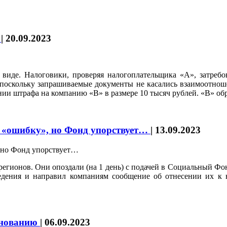
?
|
20.09.2023
виде. Налоговики, проверяя налогоплательщика «А», затреб
ь, поскольку запрашиваемые документы не касались взаимоотно
нии штрафа на компанию «В» в размере 10 тысяч рублей. «В» обр
о «ошибку», но Фонд упорствует…
|
13.09.2023
 регионов. Они опоздали (на 1 день) с подачей в Социальный 
ведения и направил компаниям сообщение об отнесении их к 
снованию
|
06.09.2023