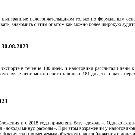
, выигранные налогоплательщиком только по формальным осно
ывать, знакомить с этим опытом как можно более широкую аудит
|
30.08.2023
экспорте в течение 180 дней, и налоговики рассчитали пени к 
этом случае пени можно считать лишь с 181 дня, т.е. с даты пе
023
ложения и с 2018 года применять базу «доходы». Однако фактич
 «доходы минус расходы». При этом возражений у налоговиков 
 фактически применяемым объектом налогообложения и доначисл