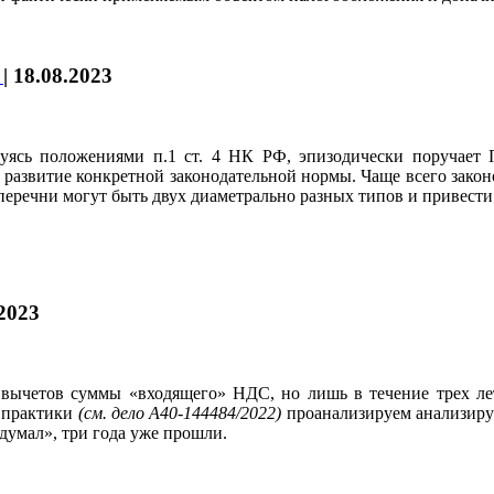
я
|
18.08.2023
вуясь положениями п.1 ст. 4 НК РФ, эпизодически поручает П
развитие конкретной законодательной нормы. Чаще всего законо
а перечни могут быть двух диаметрально разных типов и привес
.2023
 вычетов суммы «входящего» НДС, но лишь в течение трех лет
й практики
(см. дело А40-144484/2022)
проанализируем анализируе
думал», три года уже прошли.