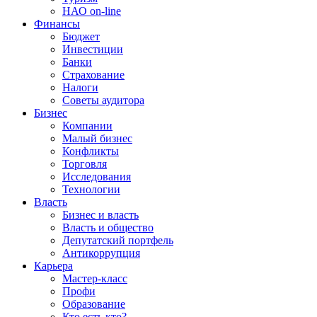
НАО on-line
Финансы
Бюджет
Инвестиции
Банки
Страхование
Налоги
Советы аудитора
Бизнес
Компании
Малый бизнес
Конфликты
Торговля
Исследования
Технологии
Власть
Бизнес и власть
Власть и общество
Депутатский портфель
Антикоррупция
Карьера
Мастер-класс
Профи
Образование
Кто есть кто?