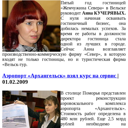
Пятый год гостиницей
«Жемчужина Севера» в Вельске
руководит
Анна КУЧЕРЯВЫХ.
С нуля начиная осваивать
гостиничный бизнес, она
добилась немалых успехов. За
время ее работы в должности
директора гостиница стала
одной из лучших в городе.
Сейчас Анна возглавляет
производственно-коммерческую фирму «Север», в которую
входят не только гостиницы, но и туристическая фирма
«Вельск-тур.
Аэропорт «Архангельск» взял курс на сервис
|
01.02.2009
В столице Поморья представлен
проект реконструкции
аэровокзального комплекса
аэропорта «Архангельск».
Стоимость работ определена в
480 млн рублей. Еще 2,5 млрд
рублей необходимо на