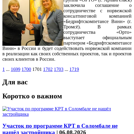
заключила соглашение о
сотрудничестве с норвежской
консалтинговой компанией
«Бедрифтскомпетансе Винн» (г.
Тромсё). В рамках
сотрудничества «Орто»
выступает официальным
партнером «Бедрифтскомпетансе
Винн» в России и будет содействовать норвежской компании
в реализации как своих собственных проектов, так и проектов
своих клиентов в России.
1
...
1699
1700
1701
1702
1703
...
1719
Для вас
Коротко о важном
Участок по программе КРТ в Соломбале не
нашёл застройщика
|
06.08.2026