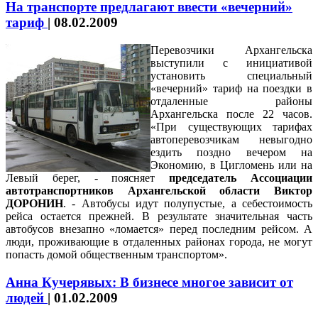
На транспорте предлагают ввести «вечерний»
тариф
|
08.02.2009
Перевозчики Архангельска
выступили с инициативой
установить специальный
«вечерний» тариф на поездки в
отдаленные районы
Архангельска после 22 часов.
«При существующих тарифах
автоперевозчикам невыгодно
ездить поздно вечером на
Экономию, в Цигломень или на
Левый берег, - поясняет
председатель Ассоциации
автотранспортников Архангельской области Виктор
ДОРОНИН
. - Автобусы идут полупустые, а себестоимость
рейса остается прежней. В результате значительная часть
автобусов внезапно «ломается» перед последним рейсом. А
люди, проживающие в отдаленных районах города, не могут
попасть домой общественным транспортом».
Анна Кучерявых: В бизнесе многое зависит от
людей
|
01.02.2009