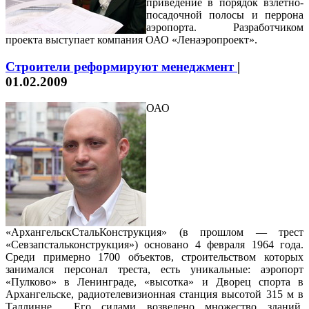
приведение в порядок взлетно-
посадочной полосы и перрона
аэропорта. Разработчиком
проекта выступает компания ОАО «Ленаэропроект».
Строители реформируют менеджмент
|
01.02.2009
ОАО
«АрхангельскСтальКонструкция» (в прошлом — трест
«Севзапстальконструкция») основано 4 февраля 1964 года.
Среди примерно 1700 объектов, строительством которых
занимался персонал треста, есть уникальные: аэропорт
«Пулково» в Ленинграде, «высотка» и Дворец спорта в
Архангельске, радиотелевизионная станция высотой 315 м в
Таллинне… Его силами возведено множество зданий,