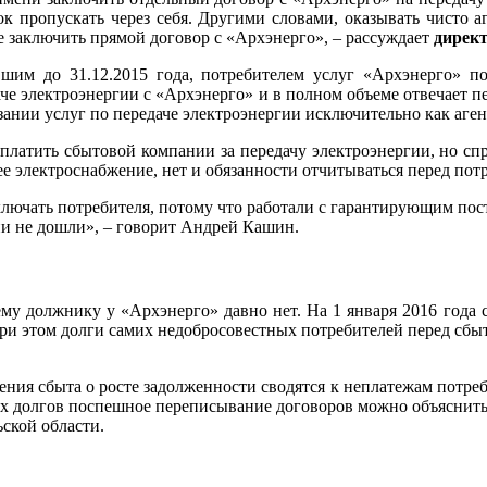
к пропускать через себя. Другими словами, оказывать чисто а
е заключить прямой договор с «Архэнерго», – рассуждает
дирек
шим до 31.12.2015 года, потребителем услуг «Архэнерго» по
аче электроэнергии с «Архэнерго» и в полном объеме отвечает п
ании услуг по передаче электроэнергии исключительно как аген
платить сбытовой компании за передачу электроэнергии, но спро
е электроснабжение, нет и обязанности отчитываться перед потр
лючать потребителя, потому что работали с гарантирующим пост
они не дошли», – говорит Андрей Кашин.
ему должнику у «Архэнерго» давно нет. На 1 января 2016 год
ри этом долги самих недобросовестных потребителей перед сбыто
ния сбыта о росте задолженности сводятся к неплатежам потреби
ных долгов поспешное переписывание договоров можно объяснить
ской области.