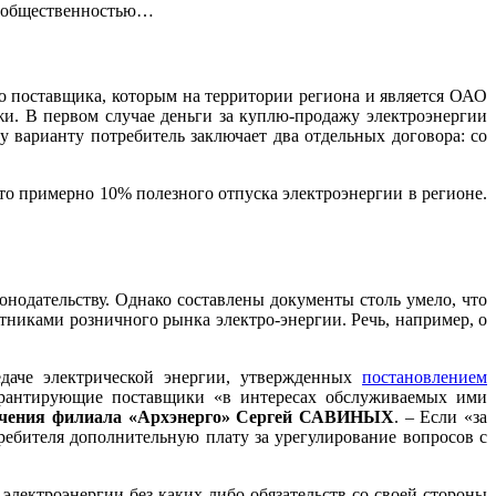
 с общественностью…
о поставщика, которым на территории региона и является ОАО
и. В первом случае деньги за куплю-продажу электроэнергии
у варианту потребитель заключает два отдельных договора: со
то примерно 10% полезного отпуска электроэнергии в регионе.
нодательству. Однако составлены документы столь умело, что
тниками розничного рынка электро-энергии. Речь, например, о
едаче электрической энергии, утвержденных
постановлением
гарантирующие поставщики «в интересах обслуживаемых ими
печения филиала «Архэнерго» Сергей САВИНЫХ
. – Если «за
требителя дополнительную плату за урегулирование вопросов с
электроэнергии без каких-либо обязательств со своей стороны