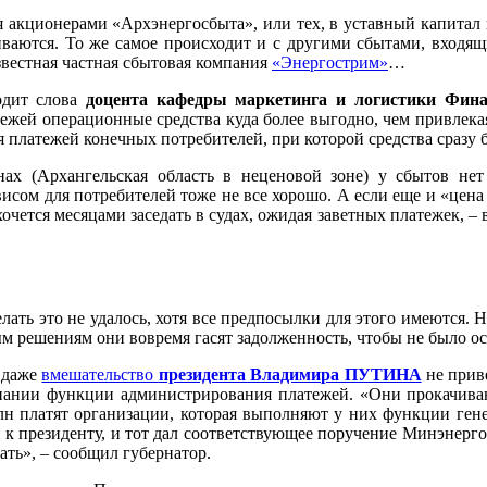
кционерами «Архэнергосбыта», или тех, в уставный капитал ко
иваются. То же самое происходит и с другими сбытами, входя
вестная частная сбытовая компания
«Энергострим»
…
одит слова
доцента кафедры маркетинга и логистики Фина
ежей операционные средства куда более выгодно, чем привлека
 платежей конечных потребителей, при которой средства сразу
ах (Архангельская область в неценовой зоне) у сбытов нет
висом для потребителей тоже не все хорошо. А если еще и «цена 
чется месяцами заседать в судах, ожидая заветных платежек, – в
лать это не удалось, хотя все предпосылки для этого имеются.
ым решениям они вовремя гасят задолженность, чтобы не было о
я даже
вмешательство
президента Владимира ПУТИНА
не приве
ании функции администрирования платежей. «Они прокачивают 
лн платят организации, которая выполняют у них функции гене
 к президенту, и тот дал соответствующее поручение Минэнерго
лать», – сообщил губернатор.