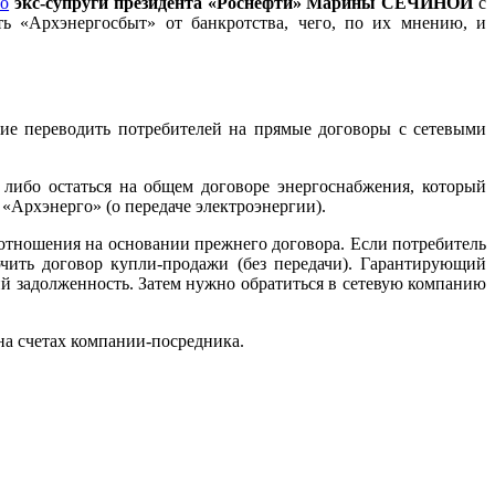
мо
экс-супруги президента «Роснефти» Марины СЕЧИНОЙ
с
ь «Архэнергосбыт» от банкротства, чего, по их мнению, и
ие переводить потребителей на прямые договоры с сетевыми
либо остаться на общем договоре энергоснабжения, который
 «Архэнерго» (о передаче электроэнергии).
отношения на основании прежнего договора. Если потребитель
чить договор купли-продажи (без передачи). Гарантирующий
ий задолженность. Затем нужно обратиться в сетевую компанию
 на счетах компании-посредника.