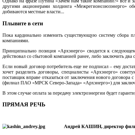
Однако на фразе Путина «Зачем нам такие компании?» все и 
другими акционерами холдинга «Межрегионсоюзэнерго» обс
добиваются местные власти...
Плывите в сети
Пока кардинально изменить существующую систему сбора пл
компаниями.
Принципиально позиция «Архэнерго» сводится к следующему
действовал со сбытовой компанией ранее, либо заключить два 
Если новый договор потребитель еще не подписал – ему дост
хочет разделить договоры, специалисты «Архэнерго» совет
поставщик вправе отказаться от заключения нового договора 
(филиал ПАО «МРСК Северо-Запада» «Архэнерго») для заключе
В этом случае оплата за передачу электроэнергии будет гаран
ПРЯМАЯ РЕЧЬ
Андрей КАШИН, директор фили