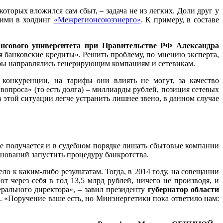
торых вложился сам сбыт, – задача не из легких. Доли друг у
щими в холдинг
«Межрегионсоюзэнерго»
. К примеру, в составе
нсового университета при Правительстве РФ Александра
я банковские кредиты». Решить проблему, по мнению эксперта,
 бы направлялись генерирующим компаниям и сетевикам.
 конкуренции, на тарифы они влиять не могут, за качество
вопроса» (то есть долга) – миллиарды рублей, позиция сетевых
 этой ситуации легче устранить лишнее звено, в данном случае
 Не получается и в судебном порядке лишать сбытовые компании
снований запустить процедуру банкротства.
ло к каким-либо результатам. Тогда, в 2014 году, на совещании
через себя в год 13,5 млрд рублей, ничего не производя, и
рального директора», – завил президенту
губернатор области
. «Поручение ваше есть, но Минэнергетики пока ответило нам: