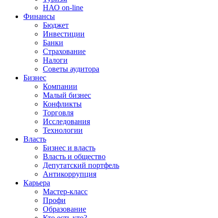
НАО on-line
Финансы
Бюджет
Инвестиции
Банки
Страхование
Налоги
Советы аудитора
Бизнес
Компании
Малый бизнес
Конфликты
Торговля
Исследования
Технологии
Власть
Бизнес и власть
Власть и общество
Депутатский портфель
Антикоррупция
Карьера
Мастер-класс
Профи
Образование
Кто есть кто?