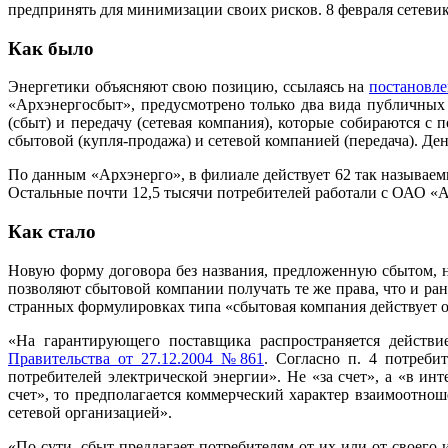
предпринять для минимизации своих рисков. 8 февраля сетев
Как было
Энергетики объясняют свою позицию, ссылаясь на
постановле
«Архэнергосбыт», предусмотрено только два вида публичных
(сбыт) и передачу (сетевая компания), которые собираются с
сбытовой (купля-продажа) и сетевой компанией (передача). Де
По данным «Архэнерго», в филиале действует 62 так называем
Остальные почти 12,5 тысячи потребителей работали с ОАО «
Как стало
Новую форму договора без названия, предложенную сбытом, н
позволяют сбытовой компании получать те же права, что и ра
странных формулировках типа «сбытовая компания действует от
«На гарантирующего поставщика распространяется действ
Правительства от 27.12.2004 №861
. Согласно п. 4 потреби
потребителей электрической энергии». Не «за счет», а «в инт
счет», то предполагается коммерческий характер взаимоотнош
сетевой организацией».
«По сути, сбыт предлагает потребителям от их или от своего