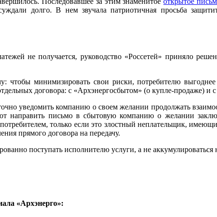
завершилось. Последовавшее за этим знаменитое
открытое пись
уждали долго. В нем звучала патриотичная просьба защитит
атежей не получается, руководство «Россетей» приняло решен
: чтобы минимизировать свои риски, потребителю выгоднее 
отдельных договора: с «Архэнергосбытом» (о купле-продаже) и с
аточно уведомить компанию о своем желании продолжать взаимо
уют направить письмо в сбытовую компанию о желании заклю
с потребителем, только если это злостный неплательщик, имеющ
ния прямого договора на передачу.
тированно поступать исполнителю услуги, а не аккумулироваться
ала «Архэнерго»: