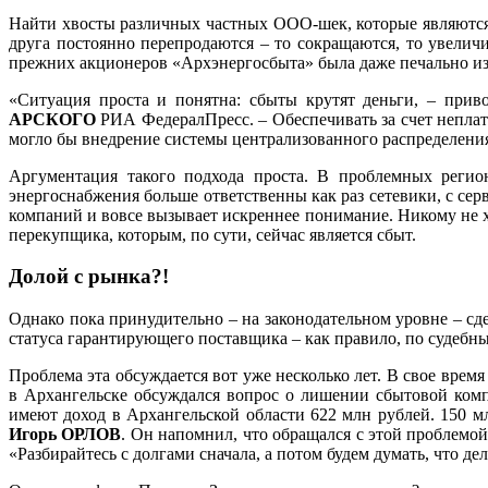
Найти хвосты различных частных ООО-шек, которые являются а
друга постоянно перепродаются – то сокращаются, то увелич
прежних акционеров «Архэнергосбыта» была даже печально из
«Ситуация проста и понятна: сбыты крутят деньги, – прив
АРСКОГО
РИА ФедералПресс. – Обеспечивать за счет неплат
могло бы внедрение системы централизованного распределения
Аргументация такого подхода проста. В проблемных регион
энергоснабжения больше ответственны как раз сетевики, с сер
компаний и вовсе вызывает искреннее понимание. Никому не хо
перекупщика, которым, по сути, сейчас является сбыт.
Долой с рынка?!
Однако пока принудительно – на законодательном уровне – сде
статуса гарантирующего поставщика – как правило, по судебн
Проблема эта обсуждается вот уже несколько лет. В свое врем
в Архангельске обсуждался вопрос о лишении сбытовой комп
имеют доход в Архангельской области 622 млн рублей. 150 м
Игорь ОРЛОВ
. Он напомнил, что обращался с этой проблемой
«Разбирайтесь с долгами сначала, а потом будем думать, что де