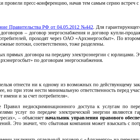
ики провели пресс-конференцию, начав тем самым серию встреч
ние Правительства РФ от 04.05.2012 №442
. Для гарантирующег
 договоров – договор энергоснабжения и договор купли-продаж
 потребителей, проходят через ОАО «Архэнергосбыт». По втором
нежные потоки, соответственно, тоже разделены.
ых прямых договора на передачу электроэнергии с юрлицами. Э
Архэнергосбыт» по договорам энергоснабжения.
ельзя отнести ни к одному из возможных по действующему зако
нее, но при этом нести минимальную ответственность перед учас
 имени и за счет потребителя».
ие Правил недискриминационного доступа к услугам по пер
телями услуг по передаче электрической энергии являются 
ересах», – объясняет
начальник управления правового обес
ений. Это значит, что сбытовая компания может взыскать с по
 имени заключить отдельный договор с «Архэнерго» на передачу 