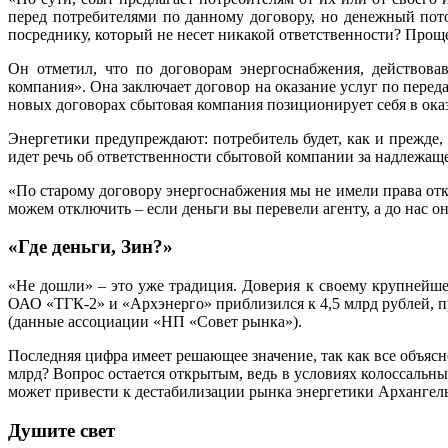
перед потребителями по данному договору, но денежный пото
посреднику, который не несет никакой ответственности? Прощ
Он отметил, что по договорам энергоснабжения, действовав
компания». Она заключает договор на оказание услуг по перед
новых договорах сбытовая компания позиционирует себя в оказ
Энергетики предупреждают: потребитель будет, как и прежде, 
идет речь об ответственности сбытовой компании за надлежаще
«По старому договору энергоснабжения мы не имели права отк
можем отключить – если деньги вы перевели агенту, а до нас 
«Где деньги, Зин?»
«Не дошли» – это уже традиция. Доверия к своему крупнейш
ОАО «ТГК-2» и «Архэнерго» приблизился к 4,5 млрд рублей, п
(данные ассоциации «НП «Совет рынка»).
Последняя цифра имеет решающее значение, так как все объясне
млрд? Вопрос остается открытым, ведь в условиях колоссаль
может привести к дестабилизации рынка энергетики Архангель
Душите свет