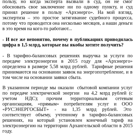
пользу, но когда эксперта вызвали в суд, он не смог
обосновать свое заключение ни по одному пункту, и суд
принял решение в пользу «Архэнерго». На мой взгляд,
экспертиза – это простое затягивание судебного процесса,
потому что проводится она несколько месяцев, а наши деньги
в это время на кого-то работают...
- И все же непонятно, почему в публикациях приводилась
цифра в 1,5 млрд, которые вы якобы хотите получить?
- В тарифно-балансовых решениях выручка за услуги по
передаче электроэнергии в 2015 году для «Архэнерго»
определена в размере 5,58 млрд рублей. Тарифные решения
принимаются на основании заявок на энергопотребление, и в
том числе на основании заявки сбыта.
В указанном периоде мы оказали сбытовой компании услуг
по передаче электрической энергии на 4,2 млрд рублей (с
учетом НДС); прочим территориальным сетевым
организациям, «прямым» потребителям услуг и ООО
«РУСЭНЕРГОСБЫТ» - на 1,35 млрд рублей. Это
соответствует объему, учтенному в тарифно-балансовых
решениях, на который установлен конечный тариф на
электроэнергию на территории Архангельской области в 2015
году.