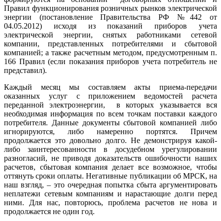
Правил функционирования розничных рынков электрической
энергии (постановление Правительства РФ №442 от
04.05.2012) исходя из показаний приборов учета
электрической энергии, снятых работниками сетевой
компании, представленных потребителями и сбытовой
компанией; а также расчетным методом, предусмотренным п.
166 Правил (если показания приборов учета потребитель не
представил).
Каждый месяц мы составляем акты приема-передачи
оказанных услуг с приложением ведомостей расчета
переданной электроэнергии, в которых указывается вся
необходимая информация по всем точкам поставки каждого
потребителя. Данные документы сбытовой компанией либо
игнорируются, либо намеренно портятся. Причем
продолжается это довольно долго. Не демонстрируя какой-
либо заинтересованности в досудебном урегулировании
разногласий, не приводя доказательств ошибочности наших
расчетов, сбытовая компания делает все возможное, чтобы
оттянуть сроки оплаты. Негативные публикации об МРСК, на
наш взгляд, – это очередная попытка сбыта аргументировать
неплатежи сетевым компаниям и нарастающие долги перед
ними. Для нас, повторюсь, проблема расчетов не нова и
продолжается не один год.