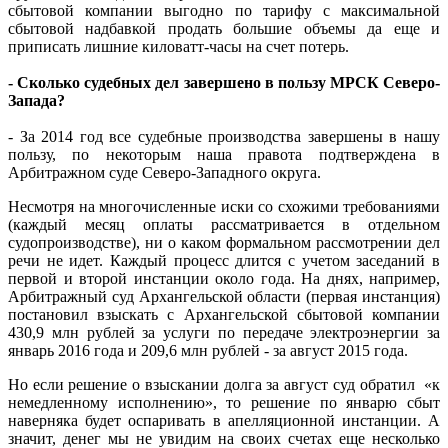
сбытовой компании выгодно по тарифу с максимальной
сбытовой надбавкой продать большие объемы да еще и
приписать лишние киловатт-часы на счет потерь.
- Сколько судебных дел завершено в пользу МРСК Северо-
Запада?
- За 2014 год все судебные производства завершены в нашу
пользу, по некоторым наша правота подтверждена в
Арбитражном суде Северо-Западного округа.
Несмотря на многочисленные иски со схожими требованиями
(каждый месяц оплаты рассматривается в отдельном
судопроизводстве), ни о каком формальном рассмотрении дел
речи не идет. Каждый процесс длится с учетом заседаний в
первой и второй инстанции около года. На днях, например,
Арбитражный суд Архангельской области (первая инстанция)
постановил взыскать с Архангельской сбытовой компании
430,9 млн рублей за услуги по передаче электроэнергии за
январь 2016 года и 209,6 млн рублей - за август 2015 года.
Но если решение о взыскании долга за август суд обратил «к
немедленному исполнению», то решение по январю сбыт
наверняка будет оспаривать в апелляционной инстанции. А
значит, денег мы не увидим на своих счетах еще несколько