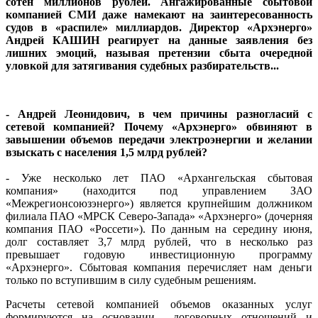
сотен миллионов рублей. Ангажированные сбытовой
компанией СМИ даже намекают на заинтересованность
судов в «распиле» миллиардов. Директор «Архэнерго»
Андрей КАШИН реагирует на данные заявления без
лишних эмоций, называя претензии сбыта очередной
уловкой для затягивания судебных разбирательств...
- Андрей Леонидович, в чем причины разногласий с
сетевой компанией? Почему «Архэнерго» обвиняют в
завышении объемов передачи электроэнергии и желании
взыскать с населения 1,5 млрд рублей?
- Уже несколько лет ПАО «Архангельская сбытовая
компания» (находится под управлением ЗАО
«Межрегионсоюзэнерго») является крупнейшим должником
филиала ПАО «МРСК Северо-Запада» «Архэнерго» (дочерняя
компания ПАО «Россети»). По данным на середину июня,
долг составляет 3,7 млрд рублей, что в несколько раз
превышает годовую инвестиционную программу
«Архэнерго». Сбытовая компания перечисляет нам деньги
только по вступившим в силу судебным решениям.
Расчеты сетевой компанией объемов оказанных услуг
формируются на основании договорных отношений и