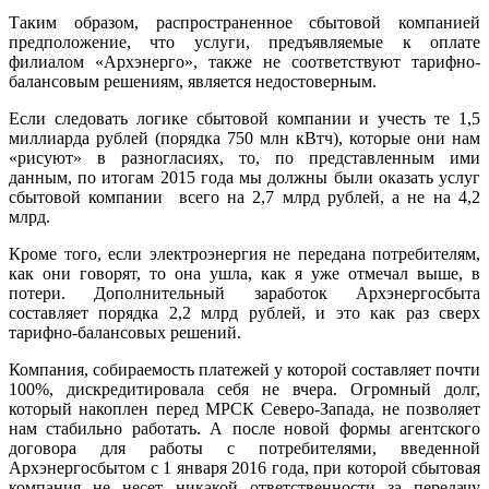
Таким образом, распространенное сбытовой компанией
предположение, что услуги, предъявляемые к оплате
филиалом «Архэнерго», также не соответствуют тарифно-
балансовым решениям, является недостоверным.
Если следовать логике сбытовой компании и учесть те 1,5
миллиарда рублей (порядка 750 млн кВтч), которые они нам
«рисуют» в разногласиях, то, по представленным ими
данным, по итогам 2015 года мы должны были оказать услуг
сбытовой компании всего на 2,7 млрд рублей, а не на 4,2
млрд.
Кроме того, если электроэнергия не передана потребителям,
как они говорят, то она ушла, как я уже отмечал выше, в
потери. Дополнительный заработок Архэнергосбыта
составляет порядка 2,2 млрд рублей, и это как раз сверх
тарифно-балансовых решений.
Компания, собираемость платежей у которой составляет почти
100%, дискредитировала себя не вчера. Огромный долг,
который накоплен перед МРСК Северо-Запада, не позволяет
нам стабильно работать. А после новой формы агентского
договора для работы с потребителями, введенной
Архэнергосбытом с 1 января 2016 года, при которой сбытовая
компания не несет никакой ответственности за передачу