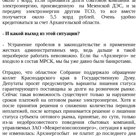
около 1 млрд. Если прибавить долги сбытовой компании за
электроэнергию, произведенную на Мезенской ДЭС, и за
передачу электроэнергии другим ТСО, то все вместе
получается около 5,5 млрд рублей. Очень удобно
кредитоваться за счет Архангельской области.
- И какой выход из этой ситуации?
- Устранение пробелов в законодательстве и применение
жестких административных мер, ведь дальше в такой
неразберихе работать невозможно. Если бы «Архэнерго» не
входило в состав МРСК, мы бы уже давно были банкротами.
Отрадно, что областное Собрание поддержало обращение
коллег Краснодарского края в Государственную Думу.
Депутаты просят предусмотреть варианты лишения статуса
гарантирующего поставщика за долги на розничном рынке.
Сейчас такая возможность существуют только за нарушение
сроков платежей на оптовом рынке электроэнергии. Хотя и
после принятия решения о снижении количества периодов
неплатежей, после которых принимается решение о лишении
статуса субъекта оптового рынка, принятые, по сути, только
из-за недобросовестного поведения сбытовых компаний,
управляемых ЗАО «Межрегионсоюзэнерго», ситуация в корне
не изменилась: Архэнергосбыт не платит до последнего дня