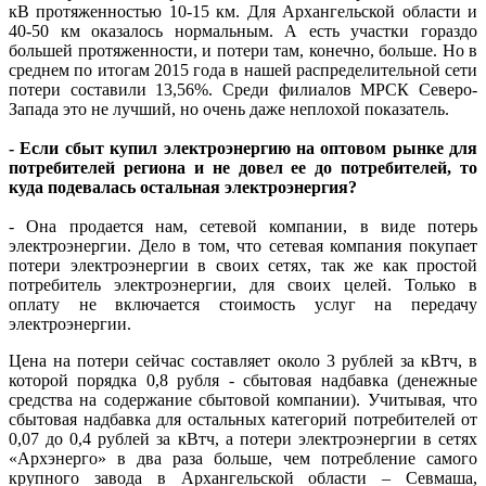
кВ протяженностью 10-15 км. Для Архангельской области и
40-50 км оказалось нормальным. А есть участки гораздо
большей протяженности, и потери там, конечно, больше. Но в
среднем по итогам 2015 года в нашей распределительной сети
потери составили 13,56%. Среди филиалов МРСК Северо-
Запада это не лучший, но очень даже неплохой показатель.
- Если сбыт купил электроэнергию на оптовом рынке для
потребителей региона и не довел ее до потребителей, то
куда подевалась остальная электроэнергия?
- Она продается нам, сетевой компании, в виде потерь
электроэнергии. Дело в том, что сетевая компания покупает
потери электроэнергии в своих сетях, так же как простой
потребитель электроэнергии, для своих целей. Только в
оплату не включается стоимость услуг на передачу
электроэнергии.
Цена на потери сейчас составляет около 3 рублей за кВтч, в
которой порядка 0,8 рубля - сбытовая надбавка (денежные
средства на содержание сбытовой компании). Учитывая, что
сбытовая надбавка для остальных категорий потребителей от
0,07 до 0,4 рублей за кВтч, а потери электроэнергии в сетях
«Архэнерго» в два раза больше, чем потребление самого
крупного завода в Архангельской области – Севмаша,