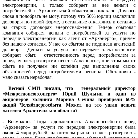
электроэнергии, а только собирает за нее деньги с
потребителей, в Архангельской области возник хаос. Другого
слова я подобрать не могу, потому что 50% юрлиц заключили
договоры по новой форме, а остальные отказались и остались
на старых договорах энергоснабжения. Теперь сбытовая
компания собирает деньги с потребителей за услуги по
передаче электроэнергии как агент от «Архэнерго», причем
без нашего согласия. У нас со сбытом не подписан агентский
договор. Деньги за услуги по передаче электроэнергии
собирает сбыт, ответственность перед потребителем за
передачу электроэнергии несет «Архэнерго», при этом мы от
сбыта не получаем ни копейки для выполнения своих
обязанностей перед потребителями региона. Обстановка -
мало сказать нерабочая.
- Весной СМИ писали, что генеральный директор
«Межрегионсоюзэнерго» Юрий Шульгин и один из
акционеров холдинга Марина Сечина приобрели 60%
акций Челябэнергосбыта. Может, на это ушли деньги
жителей Архангельской области?
- Возможно. Тогда задолженность Архэнергосбыта перед
«Архэнерго» за услуги по передаче электроэнергии была
около 4 млрд рублей, на оптовом рынке за электроэнергию -