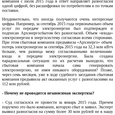
компания с июля 2015 года в ответ направляет разногласия
одной цифрой, без расшифровки по потребителям и по точкам
поставки.
Неудивительно, что иногда получаются очень интересные
цифры. Например, за сентябрь 2015 года первоначально объем
услуг по передаче электроэнергии был подтвержден и
подписан Архэнергосбытом без разногласий. Объем «входа»
электроэнергии в энергосистему согласован всеми сторонами.
При этом сбытовая компания предъявила «Архэнерго» объем
потерь электроэнергии за сентябрь 2015 года на 32,3 млн кВтч
больше, чем разница межу согласованными величинами
входа и передачи электроэнергии. Была создана
парадоксальная ситуация: по их расчетам выходило, что
сбытовая компания начала сама генерировать
электроэнергию, не имея никакого оборудования? Позже,
через семь месяцев, уже в ходе судебного заседания сбытовая
компания предъявила акт оказанных услуг с разногласиями на
112 млн рублей.
- Почему не проводится независимая экспертиза?
- Суд согласился ее провести за январь 2015 года. Причем
поручено это было компании, которую сбыт и заявил. Эксперт
выявил разногласия на сумму более 30 млн рублей не в нашу