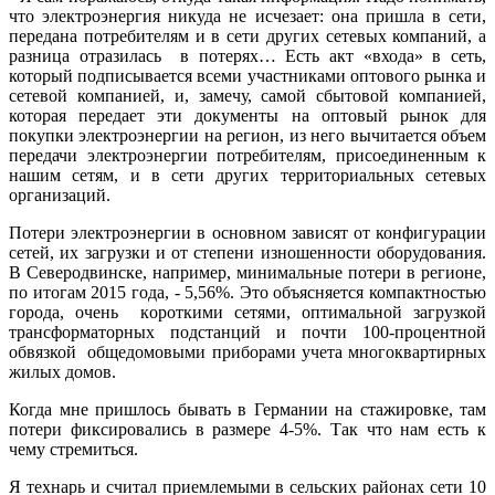
что электроэнергия никуда не исчезает: она пришла в сети,
передана потребителям и в сети других сетевых компаний, а
разница отразилась в потерях… Есть акт «входа» в сеть,
который подписывается всеми участниками оптового рынка и
сетевой компанией, и, замечу, самой сбытовой компанией,
которая передает эти документы на оптовый рынок для
покупки электроэнергии на регион, из него вычитается объем
передачи электроэнергии потребителям, присоединенным к
нашим сетям, и в сети других территориальных сетевых
организаций.
Потери электроэнергии в основном зависят от конфигурации
сетей, их загрузки и от степени изношенности оборудования.
В Северодвинске, например, минимальные потери в регионе,
по итогам 2015 года, - 5,56%. Это объясняется компактностью
города, очень короткими сетями, оптимальной загрузкой
трансформаторных подстанций и почти 100-процентной
обвязкой общедомовыми приборами учета многоквартирных
жилых домов.
Когда мне пришлось бывать в Германии на стажировке, там
потери фиксировались в размере 4-5%. Так что нам есть к
чему стремиться.
Я технарь и считал приемлемыми в сельских районах сети 10