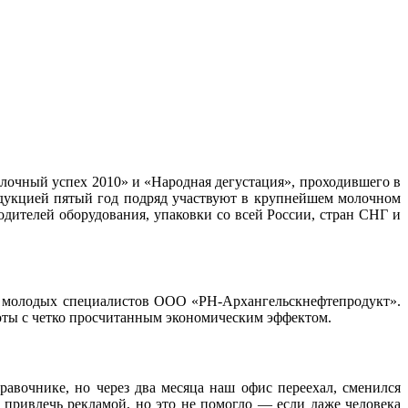
лочный успех 2010» и «Народная дегустация», проходившего в
дукцией пятый год подряд участвуют в крупнейшем молочном
одителей оборудования, упаковки со всей России, стран СНГ и
я молодых специалистов ООО «РН-Архангельскнефтепродукт».
аботы с четко просчитанным экономическим эффектом.
авочнике, но через два месяца наш офис переехал, сменился
 привлечь рекламой, но это не помогло — если даже человека