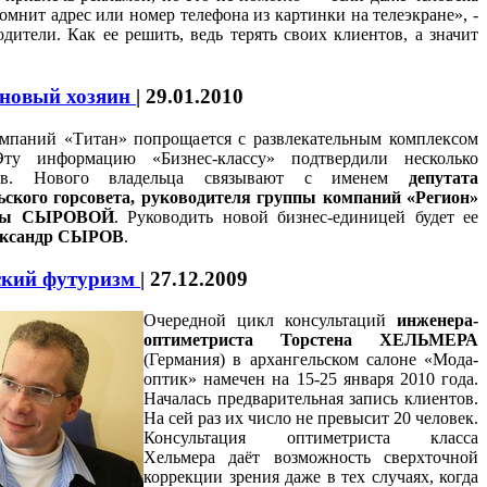
помнит адрес или номер телефона из картинки на телеэкране», -
дители. Как ее решить, ведь терять своих клиентов, а значит
 новый хозяин
|
29.01.2010
мпаний «Титан» попрощается с развлекательным комплексом
ту информацию «Бизнес-классу» подтвердили несколько
ков. Нового владельца связывают с именем
депутата
ьского горсовета, руководителя группы компаний «Регион»
ины СЫРОВОЙ
. Руководить новой бизнес-единицей будет ее
ксандр СЫРОВ
.
ский футуризм
|
27.12.2009
Очередной цикл консультаций
инженера-
оптиметриста Торстена ХЕЛЬМЕРА
(Германия) в архангельском салоне «Мода-
оптик» намечен на 15-25 января 2010 года.
Началась предварительная запись клиентов.
На сей раз их число не превысит 20 человек.
Консультация оптиметриста класса
Хельмера даёт возможность сверхточной
коррекции зрения даже в тех случаях, когда