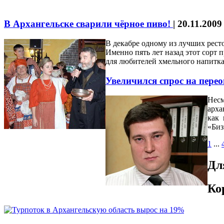
В Архангельске сварили чёрное пиво!
|
20.11.2009
В декабре одному из лучших рес
Именно пять лет назад этот сорт
для любителей хмельного напитка
Увеличился спрос на пере
Несм
арха
как 
«Биз
1
...
Дл
Ко