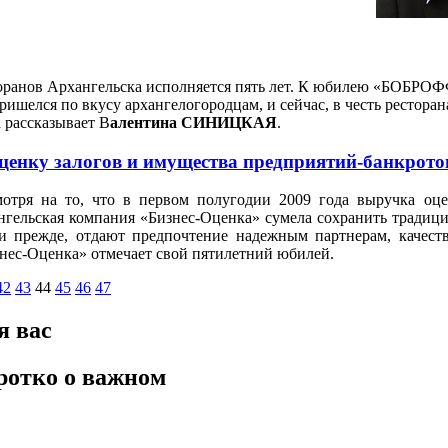
торанов Архангельска исполняется пять лет. К юбилею «БОБРО
 пришелся по вкусу архангелогородцам, и сейчас, в честь рест
 рассказывает В
алентина СИНИЦКАЯ
.
оценку залогов и имущества предприятий-банкрот
отря на то, что в первом полугодии 2009 года выручка оц
нгельская компания «Бизнес-Оценка» сумела сохранить традици
и прежде, отдают предпочтение надежным партнерам, качес
нес-Оценка» отмечает свой пятилетний юбилей.
42
43
44
45
46
47
я вас
ротко о важном