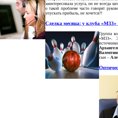
заинтересовала услуга, он не всегда за
о такой проблеме часто говорят руково
упускать прибыль, не хочется?!
Сделка месяца: у клуба «М33»
Группа ко
«М33». Э
источни
Архангел
Валент
сын –
Але
Оптиче