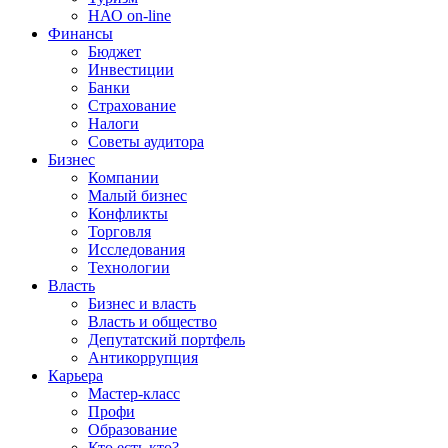
НАО on-line
Финансы
Бюджет
Инвестиции
Банки
Страхование
Налоги
Советы аудитора
Бизнес
Компании
Малый бизнес
Конфликты
Торговля
Исследования
Технологии
Власть
Бизнес и власть
Власть и общество
Депутатский портфель
Антикоррупция
Карьера
Мастер-класс
Профи
Образование
Кто есть кто?