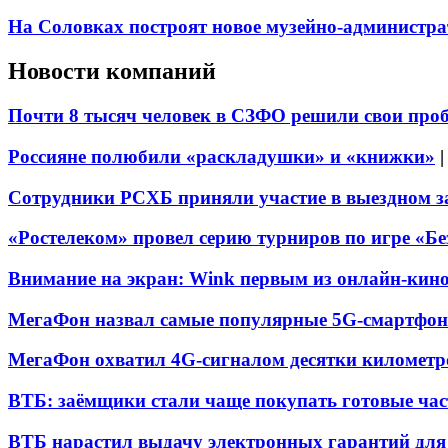
На Соловках построят новое музейно-администра
Новости компаний
Почти 8 тысяч человек в СЗФО решили свои про
Россияне полюбили «раскладушки» и «книжки»
Сотрудники РСХБ приняли участие в выездном за
«Ростелеком» провел серию турниров по игре «Б
Внимание на экран: Wink первым из онлайн-кино
МегаФон назвал самые популярные 5G-смартфон
МегаФон охватил 4G-сигналом десятки километр
ВТБ: заёмщики стали чаще покупать готовые час
ВТБ нарастил выдачу электронных гарантий для 