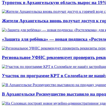
Турпоток в Архангельскую область вырос на 19
Жители Архангельска вновь получат доступ к горя
«Защита для ребёнка» — новая подписка «Ростеле
Региональное УФНС рекомендует проверить рекв
Участок по программе КРТ в Соломбале не нашё
В Архангельске Росимущество выставило на про