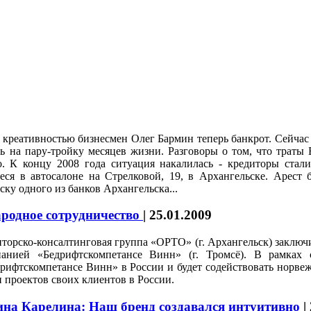
 креативностью бизнесмен Олег Бармин теперь банкрот. Сейчас
сь на пару-тройку месяцев жизни. Разговоры о том, что траты
о. К концу 2008 года ситуация накалилась - кредиторы стал
еся в автосалоне на Стрелковой, 19, в Архангельске. Арест
ку одного из банков Архангельска...
родное сотрудничество
|
25.01.2009
торско-консалтинговая группа
«ОРТО»
(г. Архангельск) заключ
панией «Бедрифтскомпетансе Винн» (г. Тромсё). В рамках
рифтскомпетансе Винн» в России и будет содействовать норвеж
и проектов своих клиентов в России.
на Карелина: Наш бренд создавался интуитивно
|