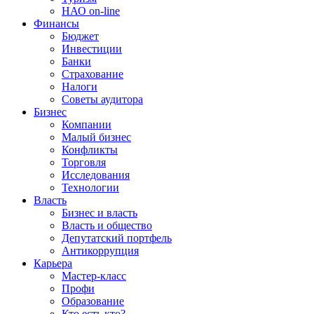
НАО on-line
Финансы
Бюджет
Инвестиции
Банки
Страхование
Налоги
Советы аудитора
Бизнес
Компании
Малый бизнес
Конфликты
Торговля
Исследования
Технологии
Власть
Бизнес и власть
Власть и общество
Депутатский портфель
Антикоррупция
Карьера
Мастер-класс
Профи
Образование
Кто есть кто?