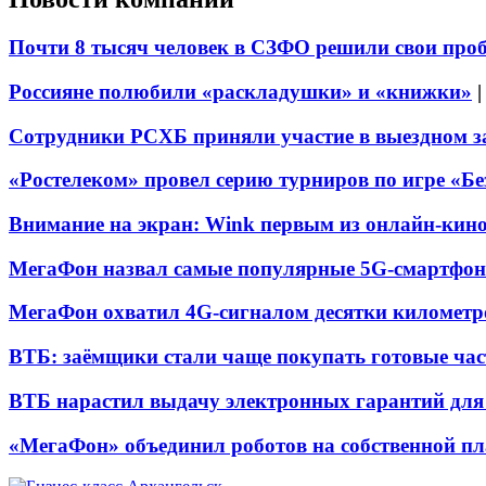
Почти 8 тысяч человек в СЗФО решили свои про
Россияне полюбили «раскладушки» и «книжки»
Сотрудники РСХБ приняли участие в выездном за
«Ростелеком» провел серию турниров по игре «Б
Внимание на экран: Wink первым из онлайн-кино
МегаФон назвал самые популярные 5G-смартфон
МегаФон охватил 4G-сигналом десятки километр
ВТБ: заёмщики стали чаще покупать готовые час
ВТБ нарастил выдачу электронных гарантий для 
«МегаФон» объединил роботов на собственной п