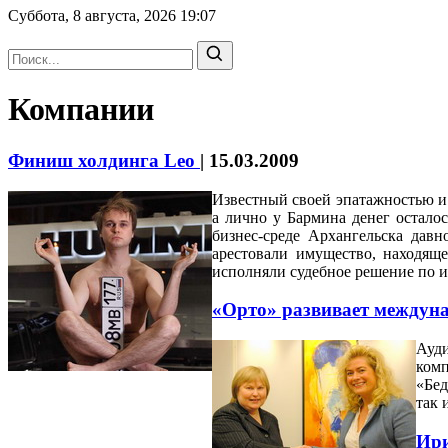
Суббота, 8 августа, 2026
19:07
Компании
Финиш холдинга Leo
|
15.03.2009
Известный своей эпатажностью и
а лично у Бармина денег остало
бизнес-среде Архангельска давн
арестовали имущество, находяще
исполняли судебное решение по ис
«Орто» развивает междуна
Ауди
ком
«Бед
так 
Ири