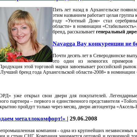
Пять лет назад в Архангельске появи
этим названием работает целая группа 
году «Уютный Дом» стал серебряны
области» в номинации «Стабильность»
бренд, рассказывает
генеральный дир
Navagga Bay конкуренции не б
Почти десять лет в Северодвинске вып
это один из немногих примеров у
Продукция этой торговой марки завоевывает российский рынок 
а «Лучший бренд года Архангельской области-2008» в номина
» уже открыл свои двери для покупателей. Легендарные 
ого партнера – первого и единственного представителя «Тойот
рытию пройдут только через месяц, двери автоцентра «Аксель-
даем металлокомфорт!»
|
29.06.2008
епромышленная компания - одна из крупнейших независимых к
ии и стран СНГ. Компания занимается оптовой и розничной тор