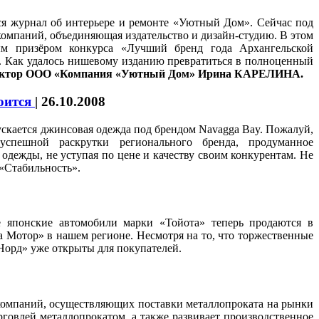
лся журнал об интерьере и ремонте «Уютный Дом». Сейчас под
компаний, объединяющая издательство и дизайн-студию. В этом
м призёром конкурса «Лучший бренд года Архангельской
. Как удалось нишевому изданию превратиться в полноценный
ектор ООО «Компания «Уютный Дом» Ирина КАРЕЛИНА.
оится
|
26.10.2008
ускается джинсовая одежда под брендом Navagga Bay. Пожалуй,
спешной раскрутки регионального бренда, продуманное
одежды, не уступая по цене и качеству своим конкурентам. Не
ции «Стабильность».
японские автомобили марки «Тойота» теперь продаются в
а Мотор» в нашем регионе. Несмотря на то, что торжественные
Норд» уже открыты для покупателей.
омпаний, осуществляющих поставки металлопроката на рынки
говлей металлопрокатом, а также развивает производственное