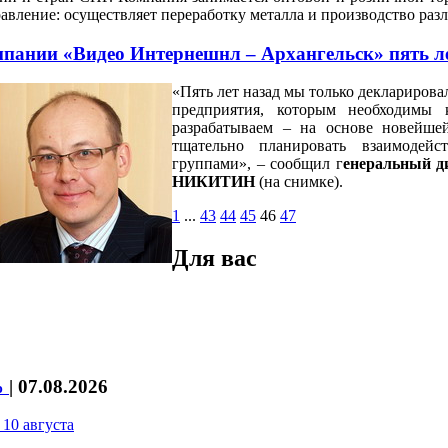
авление: осуществляет переработку металла и производство ра
пании «Видео Интернешнл – Архангельск» пять л
«Пять лет назад мы только деклариров
предприятия, которым необходимы
разрабатываем – на основе новейш
тщательно планировать взаимодей
группами», – сообщил г
енеральный д
НИКИТИН
(на снимке).
1
...
43
44
45
46
47
Для вас
%
|
07.08.2026