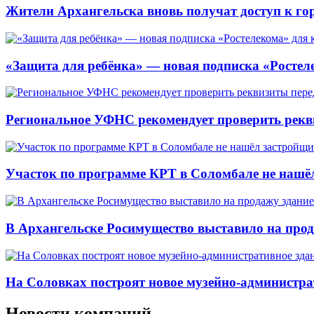
Жители Архангельска вновь получат доступ к горя
«Защита для ребёнка» — новая подписка «Ростеле
Региональное УФНС рекомендует проверить рекв
Участок по программе КРТ в Соломбале не нашё
В Архангельске Росимущество выставило на про
На Соловках построят новое музейно-администра
Новости компаний