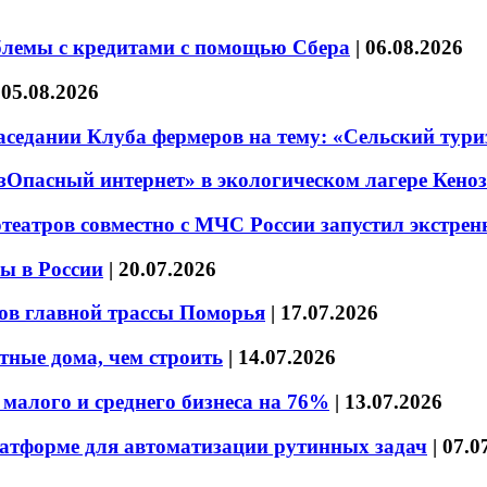
блемы с кредитами с помощью Сбера
|
06.08.2026
|
05.08.2026
седании Клуба фермеров на тему: «Сельский тури
езОпасный интернет» в экологическом лагере Кено
театров совместно с МЧС России запустил экстре
ы в России
|
20.07.2026
ов главной трассы Поморья
|
17.07.2026
тные дома, чем строить
|
14.07.2026
малого и среднего бизнеса на 76%
|
13.07.2026
латформе для автоматизации рутинных задач
|
07.0