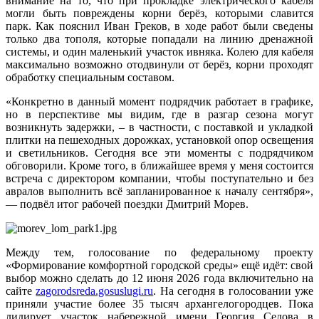
внимание на то, что при прокладке электрического кабеля
могли быть повреждены корни берёз, которыми славится
парк. Как пояснил Иван Греков, в ходе работ были сведены
только два тополя, которые попадали на линию дренажной
системы, и один маленький участок ивняка. Колею для кабеля
максимально возможно отодвинули от берёз, корни проходят
обработку специальным составом.
«Конкретно в данный момент подрядчик работает в графике,
но в перспективе мы видим, где в разгар сезона могут
возникнуть задержки, – в частности, с поставкой и укладкой
плитки на пешеходных дорожках, установкой опор освещения
и светильников. Сегодня все эти моменты с подрядчиком
обговорили. Кроме того, в ближайшее время у меня состоится
встреча с директором компании, чтобы поступательно и без
авралов выполнить всё запланированное к началу сентября»,
— подвёл итог рабочей поездки Дмитрий Морев.
Между тем, голосование по федеральному проекту
«Формирование комфортной городской среды» ещё идёт: свой
выбор можно сделать до 12 июня 2026 года включительно на
сайте
zagorodsreda.gosuslugi.ru
. На сегодня в голосовании уже
приняли участие более 35 тысяч архангелогородцев. Пока
лидирует участок набережной имени Георгия Седова в