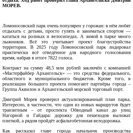
отдыха. Ход работ проверил глава Архангельска Дмитрий
МОРЕВ.
Ломоносовский парк очень популярен у горожан: в нём любят
отдыхать с детьми, просто гулять и заниматься спортом —
кататься на роликах и велосипедах. А зимой в парке много
лыжников. Всё это учитывает проект благоустройства
территории. В 2025 году Ломоносовский парк лидировал
практически всё отведённое для народного голосования
время, набрав в итоге 7822 голоса.
Контракт на сумму 48,5 млн рублей заключён с компанией
«Мастерфайбер Архангельск» — это средства федерального,
областного и муниципального бюджетов. Кроме того, в
реализации большого проекта помогают партнёры города –
Группа Аквилон и Архангельский морской торговый порт.
Дмитрий Морев проверил актуализированный план парка.
Интересно, в частности, что один из новых маршрутов будет
транзитным – от проспекта Обводный канал до улиц
Нагорной и Гайдара: дорожку для пешеходов выложат
плиткой, а рядом пройдёт асфальтобетонная велодорожка.
Как рассказал главе города начальник производства