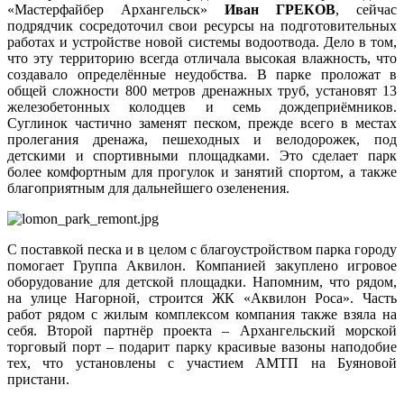
«Мастерфайбер Архангельск»
Иван ГРЕКОВ
, сейчас
подрядчик сосредоточил свои ресурсы на подготовительных
работах и устройстве новой системы водоотвода. Дело в том,
что эту территорию всегда отличала высокая влажность, что
создавало определённые неудобства. В парке проложат в
общей сложности 800 метров дренажных труб, установят 13
железобетонных колодцев и семь дождеприёмников.
Суглинок частично заменят песком, прежде всего в местах
пролегания дренажа, пешеходных и велодорожек, под
детскими и спортивными площадками. Это сделает парк
более комфортным для прогулок и занятий спортом, а также
благоприятным для дальнейшего озеленения.
С поставкой песка и в целом с благоустройством парка городу
помогает Группа Аквилон. Компанией закуплено игровое
оборудование для детской площадки. Напомним, что рядом,
на улице Нагорной, строится ЖК «Аквилон Роса». Часть
работ рядом с жилым комплексом компания также взяла на
себя. Второй партнёр проекта – Архангельский морской
торговый порт – подарит парку красивые вазоны наподобие
тех, что установлены с участием АМТП на Буяновой
пристани.