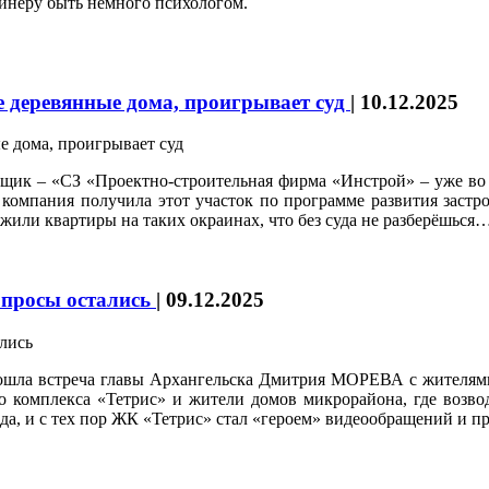
айнеру быть немного психологом.
 деревянные дома, проигрывает суд
|
10.12.2025
щик – «СЗ «Проектно-строительная фирма «Инстрой» – уже во 
 компания получила этот участок по программе развития заст
жили квартиры на таких окраинах, что без суда не разберёшься
опросы остались
|
09.12.2025
шла встреча главы Архангельска Дмитрия МОРЕВА с жителями о
го комплекса «Тетрис» и жители домов микрорайона, где возв
а, и с тех пор ЖК «Тетрис» стал «героем» видеообращений и пр