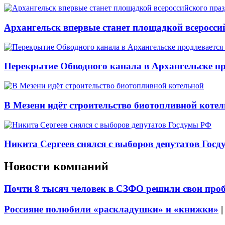
Архангельск впервые станет площадкой всеросси
Перекрытие Обводного канала в Архангельске про
В Мезени идёт строительство биотопливной коте
Никита Сергеев снялся с выборов депутатов Гос
Новости компаний
Почти 8 тысяч человек в СЗФО решили свои про
Россияне полюбили «раскладушки» и «книжки»