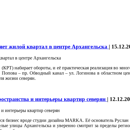
яет жилой квартал в центре Архангельска
|
15.12.2
 (КРТ) набирает обороты, и её практическая реализация во мно
. Попова – пр. Обводный канал – ул. Логинова в областном цен
ля жизни северян.
ространства и интерьеры квартир северян
|
12.12.2
яется бизнес вроде студии дизайна MARKA. Её основатель Русла
елые улицы Архангельска и уверенно смотрит за пределы регион