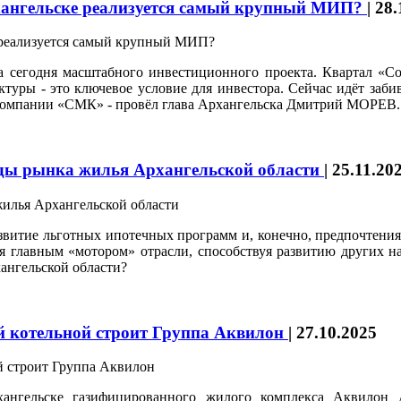
рхангельске реализуется самый крупный МИП?
|
28.
а сегодня масштабного инвестиционного проекта. Квартал «Со
уры - это ключевое условие для инвестора. Сейчас идёт забив
 компании «СМК» - провёл глава Архангельска Дмитрий МОРЕВ.
енды рынка жилья Архангельской области
|
25.11.20
звитие льготных ипотечных программ и, конечно, предпочтения 
ся главным «мотором» отрасли, способствуя развитию других 
хангельской области?
й котельной строит Группа Аквилон
|
27.10.2025
хангельске газифицированного жилого комплекса Аквило