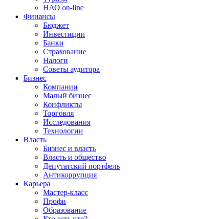
НАО on-line
Финансы
Бюджет
Инвестиции
Банки
Страхование
Налоги
Советы аудитора
Бизнес
Компании
Малый бизнес
Конфликты
Торговля
Исследования
Технологии
Власть
Бизнес и власть
Власть и общество
Депутатский портфель
Антикоррупция
Карьера
Мастер-класс
Профи
Образование
Кто есть кто?