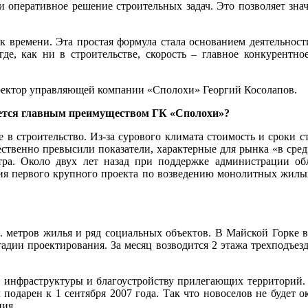
 и оперативное решение строительных задач. Это позволяет зн
к времени. Эта простая формула стала основанием деятельнос
где, как ни в строительстве, скорость – главное конкурентно
иректор управляющей компании «Сполохи» Георгий Косолапов.
ляется главным преимуществом ГК «Сполохи»?
е в строительство. Из-за сурового климата стоимость и сроки 
ственно превысили показатели, характерные для рынка «в сре
тра. Около двух лет назад при поддержке администрации об
ция первого крупного проекта по возведению монолитных жилых
. метров жилья и ряд социальных объектов. В Майской Горке в
 стадии проектирования. За месяц возводится 2 этажа трехподъе
 инфраструктуры и благоустройству прилегающих территорий. Б
дарен к 1 сентября 2007 года. Так что новоселов не будет ок
ния.