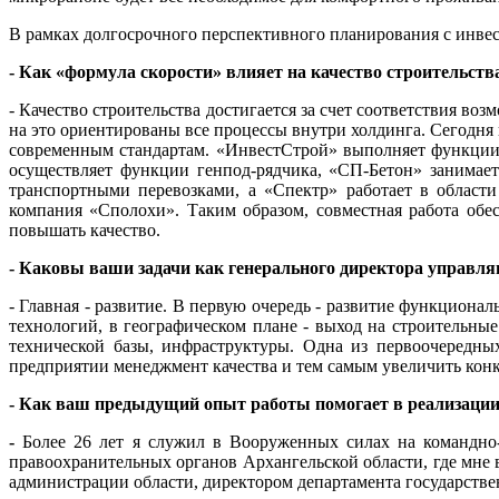
В рамках долгосрочного перспективного планирования с инвес
- Как «формула скорости» влияет на качество строительств
- Качество строительства достигается за счет соответствия в
на это ориентированы все процессы внутри холдинга. Сегодня 
современным стандартам. «ИнвестСтрой» выполняет функции 
осуществляет функции генпод-рядчика, «СП-Бетон» занимает
транспортными перевозками, а «Спектр» работает в област
компания «Сполохи». Таким образом, совместная работа обе
повышать качество.
- Каковы ваши задачи как генерального директора управ
- Главная - развитие. В первую очередь - развитие функциона
технологий, в географическом плане - выход на строительные
технической базы, инфраструктуры. Одна из первоочередны
предприятии менеджмент качества и тем самым увеличить кон
- Как ваш предыдущий опыт работы помогает в реализации
-
Более 26 лет я служил в Вооруженных силах на командно-
правоохранительных органов Архангельской области, где мне 
администрации области, директором департамента государств