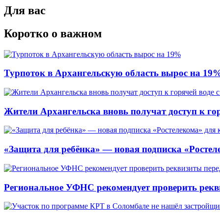
Для вас
Коротко о важном
Турпоток в Архангельскую область вырос на 19
Жители Архангельска вновь получат доступ к горя
«Защита для ребёнка» — новая подписка «Ростеле
Региональное УФНС рекомендует проверить рекв