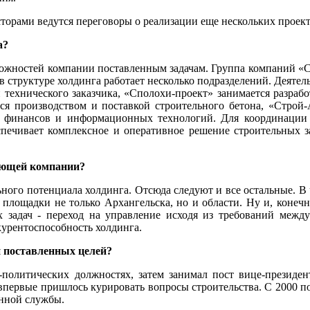
торами ведутся переговоры о реализации еще нескольких проект
а?
озможностей компании поставленным задачам. Группа компаний «
в структуре холдинга работает несколько подразделений. Деятель
технического заказчика, «Сполохи-проект» занимается разрабо
ся производством и поставкой строительного бетона, «Строй-
и финансов и информационных технологий. Для координации 
спечивает комплексное и оперативное решение строительных за
ляющей компании?
льного потенциала холдинга. Отсюда следуют и все остальные. 
 площадки не только Архангельска, но и области. Ну и, конеч
х задач - переход на управление исходя из требований меж
курентоспособность холдинга.
 поставленных целей?
политических должностях, затем занимал пост вице-президе
впервые пришлось курировать вопросы строительства. С 2000 по
енной службы.