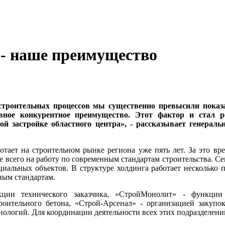
 - наше преимущество
строительных процессов мы существенно превысили показа
лавное конкурентное преимущество. Этот фактор и стал
ой застройке областного центра», - рассказывает
генераль
ботает
на строительном рынке региона
уже пять лет.
За это вр
 всего на работу по современным стандартам строительства.
Се
циальных объектов. В структуре холдинга работает несколько 
ным стандартам.
кции технического заказчика, «СтройМонолит» -
функции 
роительного бетона, «Строй-Арсенал» - организацией закупо
нологий. Для координации деятельности всех этих подразделен