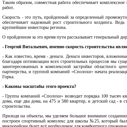
Таким образом, совместная работа обеспечивает комплексное
работ.
Скорость - это путь, пройденный за определенный промежуто
обеспечивает надежный рост строительного холдинга. Ведь 
крупнейшие инвесторы региона.
О пройденном за это время пути рассказывает генеральный д
- Георгий Витальевич, именно скорость строительства яв
- Как известно, время - деньги. Деньги инвесторов, вложенны
благодаря оптимизации всех строительных процессов мы суще
заинтересованных в комплексной застройке областного цен
партнерства, и группой компаний «Сполохи» начата реализа
Горка.
- Каковы масштабы этого проекта?
- Группа компаний «Сполохи» возводит порядка 100 тысяч кв
дома, еще два дома, на 475 и 580 квартир, и детский сад - в
строительства.
Приходя на объекты, мы уделяем большое внимание созданию
построен спортивный комплекс для школы №25, который был по
микрорайоне будет всё необходимое для комфортного прожива