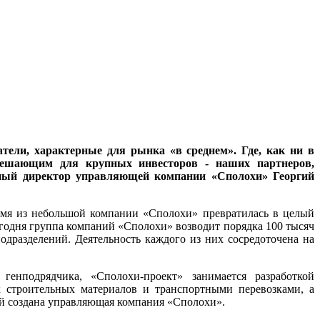
тели, характерные для рынка «в среднем». Где, как ни в
 решающим для крупных инвесторов - наших партнеров,
ный директор управляющей компании «Сполохи» Георгий
емя из небольшой компании «Сполохи» превратилась в целый
годня группа компаний «Сполохи» возводит порядка 100 тысяч
подразделений. Деятельность каждого из них сосредоточена на
генподрядчика, «Сполохи-проект» занимается разработкой
к строительных материалов и транспортными перевозками, а
ий создана управляющая компания «Сполохи».