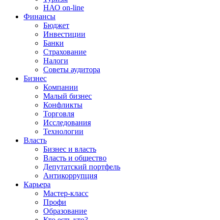
НАО on-line
Финансы
Бюджет
Инвестиции
Банки
Страхование
Налоги
Советы аудитора
Бизнес
Компании
Малый бизнес
Конфликты
Торговля
Исследования
Технологии
Власть
Бизнес и власть
Власть и общество
Депутатский портфель
Антикоррупция
Карьера
Мастер-класс
Профи
Образование
Кто есть кто?