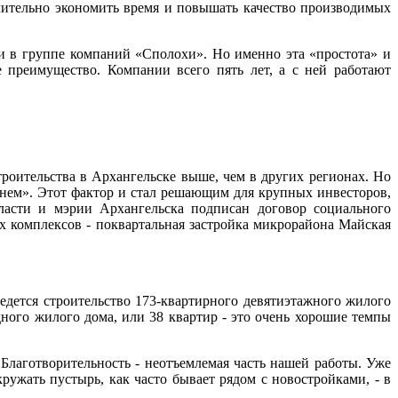
ачительно экономить время и повышать качество производимых
ти в группе компаний «Сполохи». Но именно эта «простота» и
е преимущество. Компании всего пять лет, а с ней работают
строительства в Архангельске выше, чем в других регионах. Но
днем». Этот фактор и стал решающим для крупных инвесторов,
ласти и мэрии Архангельска подписан договор социального
 комплексов - поквартальная застройка микрорайона Майская
едется строительство 173-квартирного девятиэтажного жилого
здного жилого дома, или 38 квартир - это очень хорошие темпы
лаготворительность - неотъемлемая часть нашей работы. Уже
ружать пустырь, как часто бывает рядом с новостройками, - в