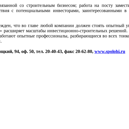
занной со строительным бизнесом; работа на посту замести
твия с потенциальными инвесторами, заинтересованными в А
бежден, что во главе любой компании должен стоять опытный у
р» расширяет масштабы инвестиционно-строительных решений. 
 работают опытные профессионалы, разбирающиеся во всех тонк
.
ий, 94, оф. 50, тел. 20-40-43, факс 20-62-80,
www.spolohi.ru