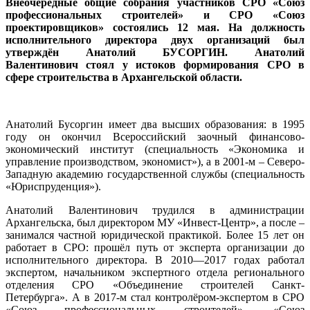
Внеочередные общие собрания участников СРО «Союз
профессиональных строителей» и СРО «Союз
проектировщиков» состоялись 12 мая. На должность
исполнительного директора двух организаций был
утверждён Анатолий БУСОРГИН. Анатолий
Валентинович стоял у истоков формирования СРО в
сфере строительства в Архангельской области.
Анатолий Бусоргин имеет два высших образования: в 1995
году он окончил Всероссийский заочный финансово-
экономический институт (специальность «Экономика и
управление производством, экономист»), а в 2001-м – Северо-
Западную академию государственной службы (специальность
«Юриспруденция»).
Анатолий Валентинович трудился в администрации
Архангельска, был директором МУ «Инвест-Центр», а после –
занимался частной юридической практикой. Более 15 лет он
работает в СРО: прошёл путь от эксперта организации до
исполнительного директора. В 2010—2017 годах работал
экспертом, начальником экспертного отдела регионального
отделения СРО «Объединение строителей Санкт-
Петербурга». А в 2017-м стал контролёром-экспертом в СРО
«Союз профессиональных строителей», «Союз