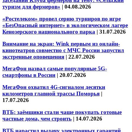
заседании Клуба фермеров на тему: «Сельский
туризм для фермеров»
|
04.08.2026
«Ростелеком» провел серию турниров по игре
«БезОпасный интернет» в экологическом лагере
Кенозерского национального парка
|
31.07.2026
Внимание на экран: Wink первым из онлайн-
кинотеатров совместно с МЧС России запустил
экстренные оповещения
|
22.07.2026
МегаФон назвал самые популярные 5G-
смартфоны в России
|
20.07.2026
МегаФон охватил 4G-сигналом десятки
километров главной трассы Поморья
|
17.07.2026
ВТБ: заёмщики стали чаще покупать готовые
частные дома, чем строить
|
14.07.2026
ВТБ нарастил выдачу электронных гарантий