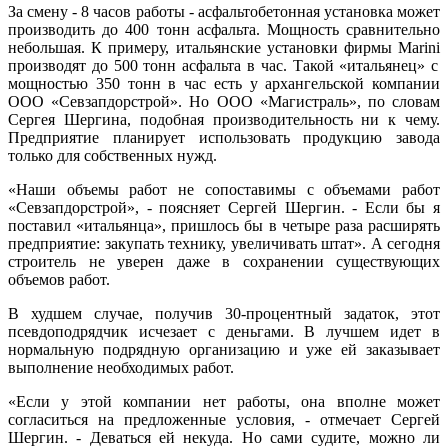
За смену - 8 часов работы - асфальтобетонная установка может
производить до 400 тонн асфальта. Мощность сравнительно
небольшая. К примеру, итальянские установки фирмы
Marini
производят до 500 тонн асфальта в час. Такой «итальянец» с
мощностью 350 тонн в час есть у архангельской компании
ООО «Севзапдорстрой». Но ООО «Магистраль», по словам
Сергея Шергина, подобная производительность ни к чему.
Предприятие планирует использовать продукцию завода
только для собственных нужд.
«Наши объемы работ не сопоставимы с объемами работ
«Севзапдорстрой», - поясняет Сергей Шергин. - Если бы я
поставил «итальянца», пришлось бы в четыре раза расширять
предприятие: закупать технику, увеличивать штат». А сегодня
строитель не уверен даже в сохранении существующих
объемов работ.
В худшем случае, получив 30-процентный задаток, этот
псевдоподрядчик исчезает с деньгами. В лучшем идет в
нормальную подрядную организацию и уже ей заказывает
выполнение необходимых работ.
«Если у этой компании нет работы, она вполне может
согласиться на предложенные условия, - отмечает Сергей
Шергин. - Деваться ей некуда. Но сами судите, можно ли