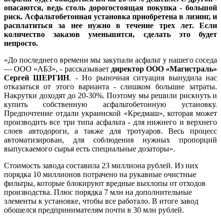
опасаются, ведь столь дорогостоящая покупка - большой
риск. Асфальтобетонная установка приобретена в лизинг, и
расплатиться за нее нужно в течение трех лет. Если
количество заказов уменьшится, сделать это будет
непросто.
«До последнего времени мы закупали асфальт у нашего соседа
— ООО «АБЗ», - рассказывает
директор ООО «Магистраль»
Сергей ШЕРГИН
. - Но рыночная ситуация вынудила нас
отказаться от этого варианта - слишком большие затраты.
Накрутки доходят до 20-30%. Поэтому мы решили рискнуть и
купить собственную асфальтобетонную установку.
Предпочтение отдали украинской «Кредмаш», которая может
производить все три типа асфальта - для нижнего и верхнего
слоев автодороги, а также для тротуаров. Весь процесс
автоматизирован, для соблюдения нужных пропорций
выпускаемого сырья есть специальные дозаторы».
Стоимость завода составила 23 миллиона рублей. Из них
порядка 10 миллионов потрачено на рукавные очистные
фильтры, которые блокируют вредные выхлопы от отходов
производства. Плюс порядка 7 млн на дополнительные
элементы к установке, чтобы все работало. В итоге завод
обошелся предпринимателям почти в 30 млн рублей.