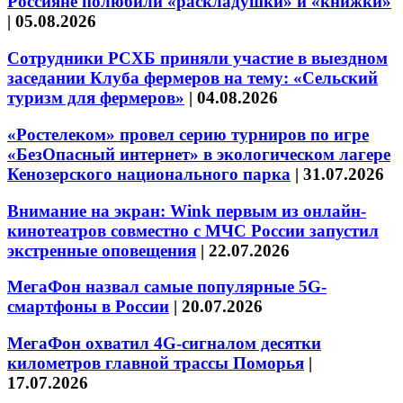
Россияне полюбили «раскладушки» и «книжки»
|
05.08.2026
Сотрудники РСХБ приняли участие в выездном
заседании Клуба фермеров на тему: «Сельский
туризм для фермеров»
|
04.08.2026
«Ростелеком» провел серию турниров по игре
«БезОпасный интернет» в экологическом лагере
Кенозерского национального парка
|
31.07.2026
Внимание на экран: Wink первым из онлайн-
кинотеатров совместно с МЧС России запустил
экстренные оповещения
|
22.07.2026
МегаФон назвал самые популярные 5G-
смартфоны в России
|
20.07.2026
МегаФон охватил 4G-сигналом десятки
километров главной трассы Поморья
|
17.07.2026