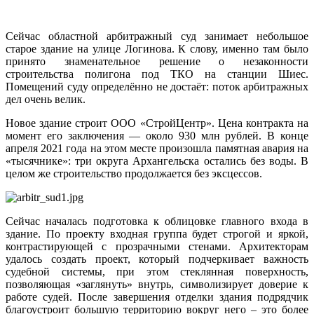
Сейчас областной арбитражный суд занимает небольшое
старое здание на улице Логинова. К слову, именно там было
принято знаменательное решение о незаконности
строительства полигона под ТКО на станции Шиес.
Помещений суду определённо не достаёт: поток арбитражных
дел очень велик.
Новое здание строит ООО «СтройЦентр». Цена контракта на
момент его заключения — около 930 млн рублей. В конце
апреля 2021 года на этом месте произошла памятная авария на
«тысячнике»: три округа Архангельска остались без воды. В
целом же строительство продолжается без эксцессов.
Сейчас началась подготовка к облицовке главного входа в
здание. По проекту входная группа будет строгой и яркой,
контрастирующей с прозрачными стенами. Архитекторам
удалось создать проект, который подчеркивает важность
судебной системы, при этом стеклянная поверхность,
позволяющая «заглянуть» внутрь, символизирует доверие к
работе судей. После завершения отделки здания подрядчик
благоустроит большую территорию вокруг него – это более