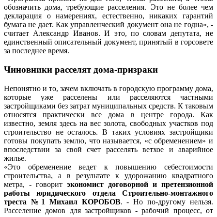
обозначить дома, требующие расселения. Это не более чем
декларация о намерениях, естественно, никаких гарантий
бумага не дает. Как управленческий документ она не годна», -
считает Александр Иванов. И это, по словам депутата, не
единственный описательный документ, принятый в горсовете
за последнее время.
Чиновники расселят дома-призраки
Непонятно и то, зачем включать в городскую программу дома,
которые уже расселены или расселяются частными
застройщиками без затрат муниципальных средств. К таковым
относятся практически все дома в центре города.
Как
известно, земля здесь на вес золота, свободных участков под
строительство не осталось. В таких условиях застройщики
готовы покупать землю, что называется, «с обременением» и
впоследствии за свой счет расселять ветхое и аварийное
жилье.
«Это обременение ведет к повышению себестоимости
строительства, а в результате к удорожанию квадратного
метра, - говорит
экономист договорной и претензионной
работы юридического отдела Строительно-монтажного
треста №1 Михаил КОРОБОВ
. - Но по-другому нельзя.
Расселение домов для застройщиков - рабочий процесс, от