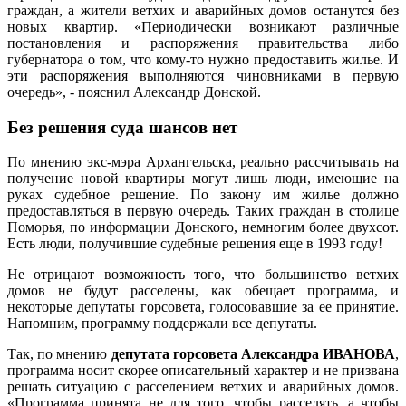
граждан, а жители ветхих и аварийных домов останутся без
новых квартир. «Периодически возникают различные
постановления и распоряжения правительства либо
губернатора о том, что кому-то нужно предоставить жилье. И
эти распоряжения выполняются чиновниками в первую
очередь», - пояснил Александр Донской.
Без решения суда шансов нет
По мнению экс-мэра Архангельска, реально рассчитывать на
получение новой квартиры могут лишь люди, имеющие на
руках судебное решение. По закону им жилье должно
предоставляться в первую очередь. Таких граждан в столице
Поморья, по информации Донского, немногим более двухсот.
Есть люди, получившие судебные решения еще в 1993 году!
Не отрицают возможность того, что большинство ветхих
домов не будут расселены, как обещает программа, и
некоторые депутаты горсовета, голосовавшие за ее принятие.
Напомним, программу поддержали все депутаты.
Так, по мнению
депутата горсовета Александра ИВАНОВА
,
программа носит скорее описательный характер и не призвана
решать ситуацию с расселением ветхих и аварийных домов.
«Программа принята не для того, чтобы расселять, а чтобы