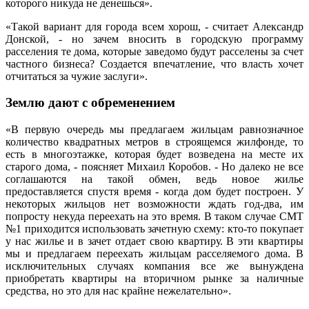
которого никуда не денешься».
«Такой вариант для города всем хорош, - считает Александр
Донской, - но зачем вносить в городскую программу
расселения те дома, которые заведомо будут расселены за счет
частного бизнеса? Создается впечатление, что власть хочет
отчитаться за чужие заслуги».
Землю дают с обременением
«В первую очередь мы предлагаем жильцам равнозначное
количество квадратных метров в строящемся жилфонде, то
есть в многоэтажке, которая будет возведена на месте их
старого дома, - поясняет Михаил Коробов. - Но далеко не все
соглашаются на такой обмен, ведь новое жилье
предоставляется спустя время - когда дом будет построен. У
некоторых жильцов нет возможности ждать год-два, им
попросту некуда переехать на это время. В таком случае СМТ
№1 приходится использовать зачетную схему: кто-то покупает
у нас жилье и в зачет отдает свою квартиру. В эти квартиры
мы и предлагаем переехать жильцам расселяемого дома. В
исключительных случаях компания все же вынуждена
приобретать квартиры на вторичном рынке за наличные
средства, но это для нас крайне нежелательно».