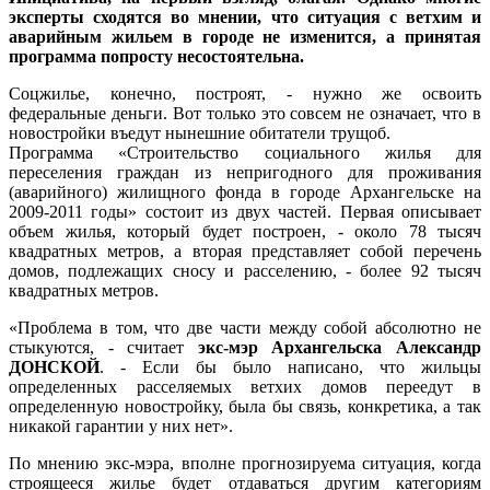
эксперты сходятся во мнении, что ситуация с ветхим и
аварийным жильем в городе не изменится, а принятая
программа попросту несостоятельна.
Соцжилье, конечно, построят, - нужно же освоить
федеральные деньги. Вот только это совсем не означает, что в
новостройки въедут нынешние обитатели трущоб.
Программа «Строительство социального жилья для
переселения граждан из непригодного для проживания
(аварийного) жилищного фонда в городе Архангельске на
2009-2011 годы» состоит из двух частей. Первая описывает
объем жилья, который будет построен, - около 78 тысяч
квадратных метров, а вторая представляет собой перечень
домов, подлежащих сносу и расселению, - более 92 тысяч
квадратных метров.
«Проблема в том, что две части между собой абсолютно не
стыкуются, - считает
экс-мэр Архангельска Александр
ДОНСКОЙ
. - Если бы было написано, что жильцы
определенных расселяемых ветхих домов переедут в
определенную новостройку, была бы связь, конкретика, а так
никакой гарантии у них нет».
По мнению экс-мэра, вполне прогнозируема ситуация, когда
строящееся жилье будет отдаваться другим категориям