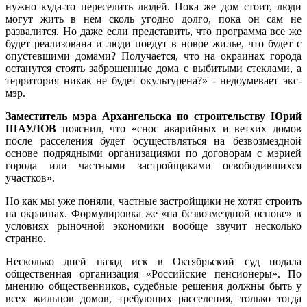
нужно куда-то переселить людей. Пока же дом стоит, люди
могут жить в нем сколь угодно долго, пока он сам не
развалится. Но даже если представить, что программа все же
будет реализована и люди поедут в новое жилье, что будет с
опустевшими домами? Получается, что на окраинах города
останутся стоять заброшенные дома с выбитыми стеклами, а
территория никак не будет окультурена?» - недоумевает экс-
мэр.
Заместитель мэра Архангельска по строительству Юрий
ШАУЛОВ
пояснил, что «снос аварийных и ветхих домов
после расселения будет осуществляться на безвозмездной
основе подрядными организациями по договорам с мэрией
города или частными застройщиками освободившихся
участков».
Но как мы уже поняли, частные застройщики не хотят строить
на окраинах. Формулировка же «на безвозмездной основе» в
условиях рыночной экономики вообще звучит несколько
странно.
Несколько дней назад иск в Октябрьский суд подала
общественная организация «Российские пенсионеры». По
мнению общественников, судебные решения должны быть у
всех жильцов домов, требующих расселения, только тогда