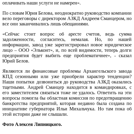
оплачивать наши услуги не намерен».
По словам Юрия Белова, неоднократно руководство компании
вело переговоры с директором АЗКД Андреем Сманцером, но
все они заканчивались лишь обещаниями.
«Сейчас стоит вопрос об аресте счетов, ведь сумма
задолженности, согласитесь, немалая. Но, по нашей
информации, завод уже зарегистрировал новое юридическое
лицо – ООО «Эльконт», и, по всей видимости, теперь долги
предприятия будет выбить еще проблематичнее», - сказал
Юрий Белов.
Являются ли финансовые проблемы Архангельского завода
КПД сезонными или уже приобрели характер тенденции?
Наши попытки дозвониться до руководства АЗКД оказались
тщетными. Андрей Сманцер находится в командировках, с
его заместителем связаться тоже не удалось. Ответить на эти
вопросы помогла бы областная комиссия по предотвращению
банкротства предприятий, которая недавно была создана по
инициативе губернатора Ильи Михальчука. Но там пока об
этой истории даже не слышали.
Фото Алексея Липницкого.