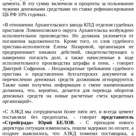
цемента. В эту сумму включили и проценты за пользование
чужими денежными средствами по ставке рефинансирования
ЦБ РФ 10% годовых.
«В отношении Архангельского завода КПД отделом судебных
приставов Ломоносовского округа Архангельска возбуждено
исполнительное производство. Но должник уклоняется от
погашения задолженности. Кроме того, со слов судебного
пристава-исполнителя Елены Назаровой, организация не
предпринимает никаких действий, свидетельствующих о
намерении погасить долг, а также начисленные в ходе
исполнительного производства штрафы и пени, - говорит
Дмитрий Софронов. - Неоднократные требования судебного
пристава о представлении бухгалтерских документов и
перечислении денежных средств должником игнорируются.
Также нами получена информация о смене наименования
должника, что, вероятно, делается для перевода оборотов
денежных средств на новые расчетные счета кредитных
организаций».
«С АЗКД мы сотрудничали более пяти лет, и всегда цемент
поставляли без предоплаты, - говорит
представитель
«Стройграда» Юрий БЕЛОВ
. - С приходом нового
директора ситуация изменилась, пошли задержки по оплате, а
позднее выяснилось, что АЗКД поменял поставщика, а