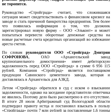
не торопится.
Руководство «Стройграда» считает, что сложившаяся
ситуация может свидетельствовать о финансовом кризисе на
заводе и стать причиной банкротства предприятия. Тем более
что появилась информация о том, что должник
зарегистрировал новую фирму – ООО «Эльконт» и может
попытаться перевести оборотные денежные средства на
новые расчетные счета кредитных организаций во избежание
ареста счетов.
По словам
руководителя ООО «Стройград» Дмитрия
СОФРОНОВА
, ОАО «Архангельский завод
крупнопанельного домостроения» имеет дебиторскую
задолженность перед ООО «Стройград» в сумме 6 956 115
рублей. Компания «Стройград» является поставщиком
продукции Савинского цементного завода, которая и
доставлялась в Архангельск для АЗКД.
Летом «Стройград» обратился в суд с иском о взыскании
задолженности, однако на заседание представители ответчика
не явились. Поэтому дело было рассмотрено в его отсутствие.
В итоге 28 июля Арбитражный суд Вологодской области
подтвердил правоту истца и постановил взыскать в пользу
«Стройграда» почти 7 млн рублей за поставленные 1,6 тонны