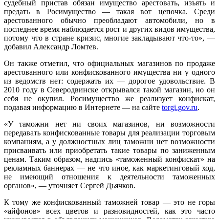
судебный пристав обязан имущество арестовать, изъять и
предать в Росимущество — такая вот цепочка. Среди
арестованного обычно преобладают автомобили, но в
последнее время наблюдается рост и других видов имущества,
потому что в стране кризис, многие закладывают что-то», —
добавил Александр Ломтев.
Он также отметил, что официальных магазинов по продаже
арестованного или конфискованного имущества ни у одного
из ведомств нет: содержать их — дорогое удовольствие. В
2010 году в Северодвинске открывался такой магазин, но он
себя не окупил. Росимущество же реализует конфискат,
подавая информацию в Интернете — на сайте
torgi.gov.ru
.
«У таможни нет ни своих магазинов, ни возможности
передавать конфискованные товары для реализации торговым
компаниям, а у должностных лиц таможни нет возможности
присваивать или приобретать такие товары по заниженным
ценам. Таким образом, надпись «таможенный конфискат» на
рекламных баннерах — не что иное, как маркетинговый ход,
не имеющий отношения к деятельности таможенных
органов», — уточняет Сергей Дьячков.
К тому же конфискованный таможней товар — это не горы
«айфонов» всех цветов и разновидностей, как это часто