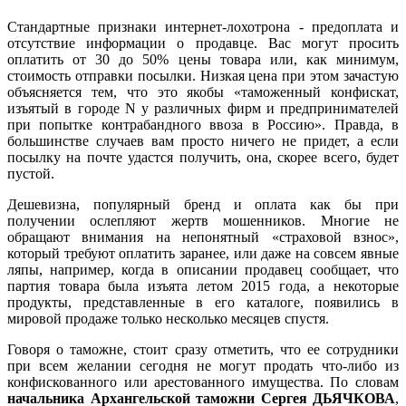
Стандартные признаки интернет-лохотрона - предоплата и
отсутствие информации о продавце. Вас могут просить
оплатить от 30 до 50% цены товара или, как минимум,
стоимость отправки посылки. Низкая цена при этом зачастую
объясняется тем, что это якобы «таможенный конфискат,
изъятый в городе N у различных фирм и предпринимателей
при попытке контрабандного ввоза в Россию». Правда, в
большинстве случаев вам просто ничего не придет, а если
посылку на почте удастся получить, она, скорее всего, будет
пустой.
Дешевизна, популярный бренд и оплата как бы при
получении ослепляют жертв мошенников. Многие не
обращают внимания на непонятный «страховой взнос»,
который требуют оплатить заранее, или даже на совсем явные
ляпы, например, когда в описании продавец сообщает, что
партия товара была изъята летом 2015 года, а некоторые
продукты, представленные в его каталоге, появились в
мировой продаже только несколько месяцев спустя.
Говоря о таможне, стоит сразу отметить, что ее сотрудники
при всем желании сегодня не могут продать что-либо из
конфискованного или арестованного имущества. По словам
начальника Архангельской таможни Сергея ДЬЯЧКОВА
,