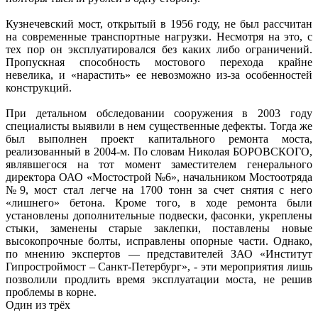
Кузнечевский мост, открытый в 1956 году, не был рассчитан
на современные транспортные нагрузки. Несмотря на это, с
тех пор он эксплуатировался без каких либо ограничений.
Пропускная способность мостового перехода крайне
невелика, и «нарастить» ее невозможно из-за особенностей
конструкций.
При детальном обследовании сооружения в 2003 году
специалисты выявили в нем существенные дефекты. Тогда же
был выполнен проект капитального ремонта моста,
реализованный в 2004-м. По словам Николая БОРОВСКОГО,
являвшегося на тот момент заместителем генерального
директора ОАО «Мостострой №6», начальником Мостоотряда
№9, мост стал легче на 1700 тонн за счет снятия с него
«лишнего» бетона. Кроме того, в ходе ремонта были
установлены дополнительные подвески, фасонки, укреплены
стыки, заменены старые заклепки, поставлены новые
высокопрочные болты, исправлены опорные части. Однако,
по мнению экспертов — представителей ЗАО «Институт
Гипростроймост – Санкт-Петербург», - эти мероприятия лишь
позволили продлить время эксплуатации моста, не решив
проблемы в корне.
Один из трёх