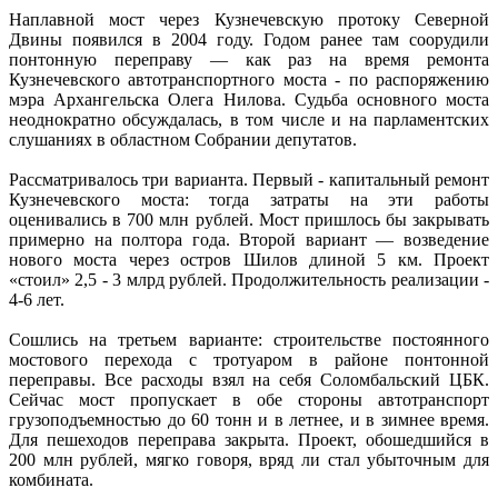
Наплавной мост через Кузнечевскую протоку Северной
Двины появился в 2004 году. Годом ранее там соорудили
понтонную переправу — как раз на время ремонта
Кузнечевского автотранспортного моста - по распоряжению
мэра Архангельска Олега Нилова. Судьба основного моста
неоднократно обсуждалась, в том числе и на парламентских
слушаниях в областном Собрании депутатов.
Рассматривалось три варианта. Первый - капитальный ремонт
Кузнечевского моста: тогда затраты на эти работы
оценивались в 700 млн рублей. Мост пришлось бы закрывать
примерно на полтора года. Второй вариант — возведение
нового моста через остров Шилов длиной 5 км. Проект
«стоил» 2,5 - 3 млрд рублей. Продолжительность реализации -
4-6 лет.
Сошлись на третьем варианте: строительстве постоянного
мостового перехода с тротуаром в районе понтонной
переправы. Все расходы взял на себя Соломбальский ЦБК.
Сейчас мост пропускает в обе стороны автотранспорт
грузоподъемностью до 60 тонн и в летнее, и в зимнее время.
Для пешеходов переправа закрыта. Проект, обошедшийся в
200 млн рублей, мягко говоря, вряд ли стал убыточным для
комбината.