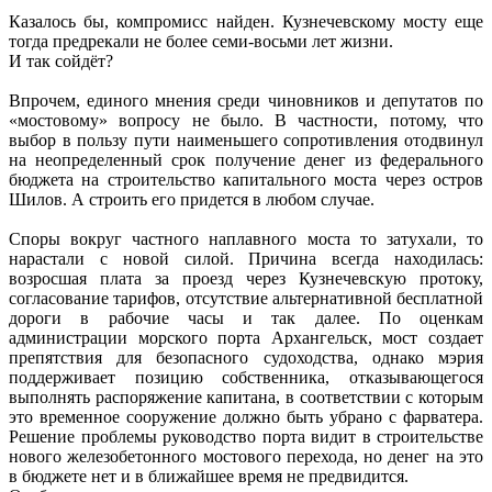
Казалось бы, компромисс найден. Кузнечевскому мосту еще
тогда предрекали не более семи-восьми лет жизни.
И так сойдёт?
Впрочем, единого мнения среди чиновников и депутатов по
«мостовому» вопросу не было. В частности, потому, что
выбор в пользу пути наименьшего сопротивления отодвинул
на неопределенный срок получение денег из федерального
бюджета на строительство капитального моста через остров
Шилов. А строить его придется в любом случае.
Споры вокруг частного наплавного моста то затухали, то
нарастали с новой силой. Причина всегда находилась:
возросшая плата за проезд через Кузнечевскую протоку,
согласование тарифов, отсутствие альтернативной бесплатной
дороги в рабочие часы и так далее. По оценкам
администрации морского порта Архангельск, мост создает
препятствия для безопасного судоходства, однако мэрия
поддерживает позицию собственника, отказывающегося
выполнять распоряжение капитана, в соответствии с которым
это временное сооружение должно быть убрано с фарватера.
Решение проблемы руководство порта видит в строительстве
нового железобетонного мостового перехода, но денег на это
в бюджете нет и в ближайшее время не предвидится.