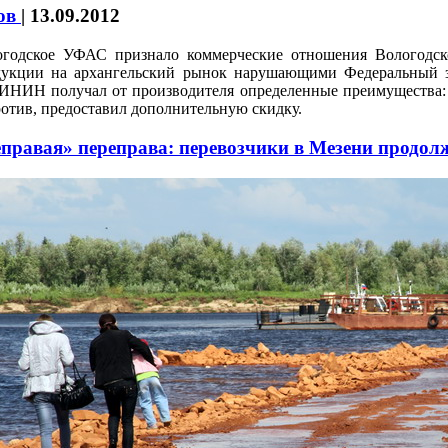
ков
|
13.09.2012
огодское УФАС признало коммерческие отношения Вологодск
дукции на архангельский рынок нарушающими Федеральный з
НИН получал от производителя определенные преимущества: в
отив, предоставил дополнительную скидку.
правая» переправа: перевозчики в Мезени продо