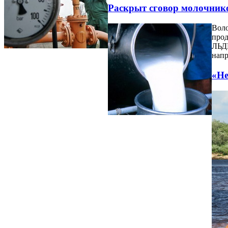
Раскрыт сговор молочни
Вол
про
ЛЬДИ
напр
«Не