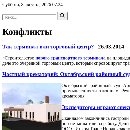
Суббота, 8 августа, 2026
07:24
Конфликты
Так терминал или торговый центр?
|
26.03.2014
«Строительство
нового транспортного терминала
на площади 
деле это очередной торговый центр, который спровоцирует тр
Частный крематорий: Октябрьский районный суд
Октябрьский районный суд Арха
промышленности законным. Речь 
крематория.
Экспедиторы играют спект
Скандалом закончились гастроли 
пор не заплатили за работу. Ден
ООО «Инком Транс Норд» - заключ