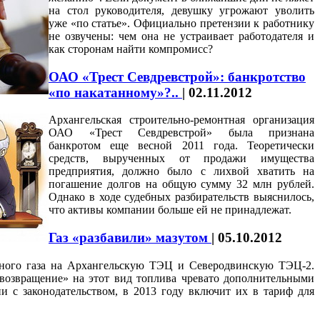
на стол руководителя, девушку угрожают уволить
уже «по статье». Официально претензии к работнику
не озвучены: чем она не устраивает работодателя и
как сторонам найти компромисс?
ОАО «Трест Севдревстрой»: банкротство
«по накатанному»?..
|
02.11.2012
Архангельская строительно-ремонтная организация
ОАО «Трест Севдревстрой» была признана
банкротом еще весной 2011 года. Теоретически
средств, вырученных от продажи имущества
предприятия, должно было с лихвой хватить на
погашение долгов на общую сумму 32 млн рублей.
Однако в ходе судебных разбирательств выяснилось,
что активы компании больше ей не принадлежат.
Газ «разбавили» мазутом
|
05.10.2012
дного газа на Архангельскую ТЭЦ и Северодвинскую ТЭЦ-2.
возвращение» на этот вид топлива чревато дополнительными
ии с законодательством, в 2013 году включит их в тариф для