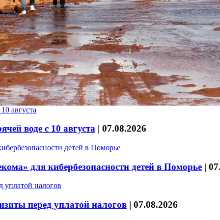
чей воде с 10 августа
|
07.08.2026
кома» для кибербезопасности детей в Поморье
|
07
изиты перед уплатой налогов
|
07.08.2026