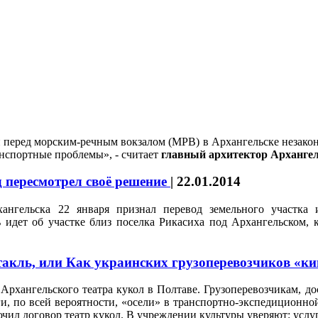
перед морским-речным вокзалом (МРВ) в Архангельске незаконн
анспортные проблемы», - считает
главный архитектор Арханг
 пересмотрел своё решение
|
22.01.2014
нгельска 22 января признал перевод земельного участка и
идет об участке близ поселка Рикасиха под Архангельском, к
акль, или Как украинских грузоперевозчиков «ки
Архангельского театра кукол в Полтаве. Грузоперевозчикам, до
ьги, по всей вероятности, «осели» в транспортно-экспедиционн
ил договор театр кукол. В учреждении культуры уверяют: услуг