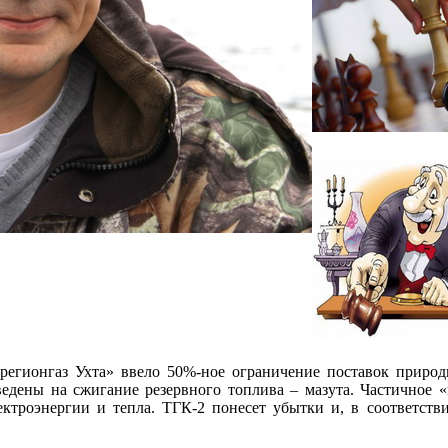
егионгаз Ухта» ввело 50%-ное ограничение поставок приро
дены на сжигание резервного топлива – мазута. Частичное «
ектроэнергии и тепла. ТГК-2 понесет убытки и, в соответств