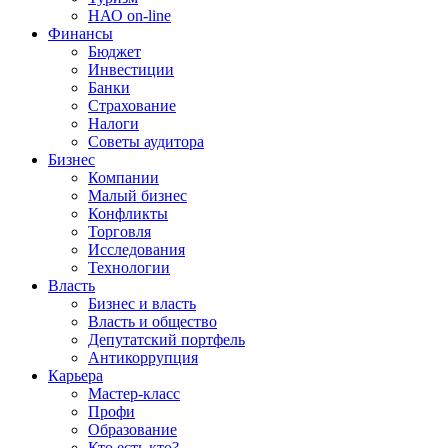
НАО on-line
Финансы
Бюджет
Инвестиции
Банки
Страхование
Налоги
Советы аудитора
Бизнес
Компании
Малый бизнес
Конфликты
Торговля
Исследования
Технологии
Власть
Бизнес и власть
Власть и общество
Депутатский портфель
Антикоррупция
Карьера
Мастер-класс
Профи
Образование
Кто есть кто?