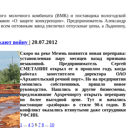
ого молочного комбината (ВМК) и поставщика вологодской
акон «О защите конкуренции». Предприниматель Александр
сем оптовикам завод увеличил отпускные цены, а Льдинину,
лжают войну
|
20.07.2012
Скоро на реке Мезень появится новая переправа:
установленная пару месяцев назад признана
незаконной. Предприниматель Сергей
СМЕТАНИН открыл ее в прошлом году, когда
работал заместителем директора ОАО
«Архангельский речной порт». Но на предприятии
сменились собственники, пришло новое
руководство. Нашлись и другие бизнесмены,
предложившие Архречпорту открыть переправу
по более выгодной цене. Тут и начались
настоящие «разборки» в стиле 90-х годов. В
конфликт оказались втянутыми даже сотрудники
УФСИН.
1
...
4
5
6
7
8
...
10