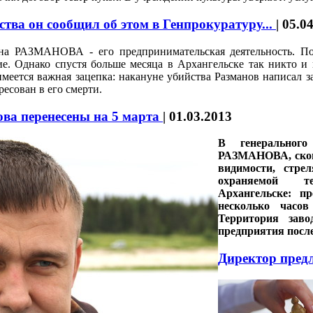
йства он сообщил об этом в Генпрокуратуру...
|
05.0
ана РАЗМАНОВА - его предпринимательская деятельность. П
е. Однако спустя больше месяца в Архангельске так никто и
имеется важная зацепка: накануне убийства Разманов написал 
ресован в его смерти.
ва перенесены на 5 марта
|
01.03.2013
В генерального
РАЗМАНОВА, сконч
видимости, стре
охраняемой те
Архангельске: п
несколько часов
Территория заво
предприятия после
Директор пред