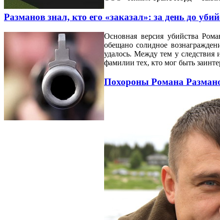
Разманов знал, кто его «заказал»: за день до уби
Основная версия убийства Ром
обещано солидное вознаграждени
удалось. Между тем у следствия 
фамилии тех, кто мог быть заинте
Похороны Романа Размано