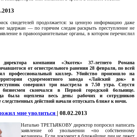
4.2013
оиск свидетелей продолжается: за ценную информацию даже
 не задержан — по горячим следам раскрыть преступление не
заявление в правоохранительные органы, в котором перечислил
 директора компании «Экотек» 37-летнего Романа
авшегося от огнестрельного ранения 28 февраля, по всей
лял профессиональный киллер. Убийство произошло на
рритории судоремонтного завода «Лайский док» в
реступник совершил три выстрела в 7.50 утра. Спустя
 бизнесмен скончался в Первой городской больнице.
да была оцеплена весь день: рабочих и сотрудников
 следственных действий начали отпускать ближе к ночи.
ложил мне уволиться
|
08.02.2013
Наталью ТРЕТЬЯКОВУ директор попросил написать
заявление об увольнении «по собственному
желанию». Если документ в ближайшие дни не ляжет