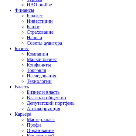
НАО on-line
Финансы
Бюджет
Инвестиции
Банки
Страхование
Налоги
Советы аудитора
Бизнес
Компании
Малый бизнес
Конфликты
Торговля
Исследования
Технологии
Власть
Бизнес и власть
Власть и общество
Депутатский портфель
Антикоррупция
Карьера
Мастер-класс
Профи
Образование
Кто есть кто?