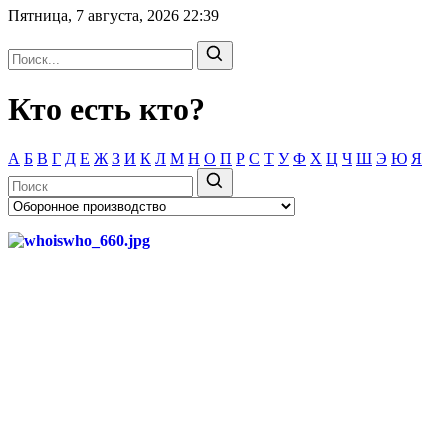
Пятница, 7 августа, 2026
22:39
Кто есть кто?
А
Б
В
Г
Д
Е
Ж
З
И
К
Л
М
Н
О
П
Р
С
Т
У
Ф
Х
Ц
Ч
Ш
Э
Ю
Я