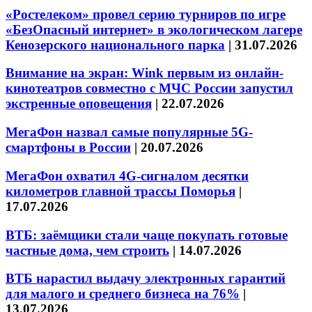
«Ростелеком» провел серию турниров по игре
«БезОпасный интернет» в экологическом лагере
Кенозерского национального парка
|
31.07.2026
Внимание на экран: Wink первым из онлайн-
кинотеатров совместно с МЧС России запустил
экстренные оповещения
|
22.07.2026
МегаФон назвал самые популярные 5G-
смартфоны в России
|
20.07.2026
МегаФон охватил 4G-сигналом десятки
километров главной трассы Поморья
|
17.07.2026
ВТБ: заёмщики стали чаще покупать готовые
частные дома, чем строить
|
14.07.2026
ВТБ нарастил выдачу электронных гарантий
для малого и среднего бизнеса на 76%
|
13.07.2026