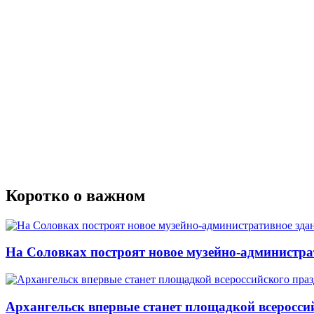
Коротко о важном
На Соловках построят новое музейно-администра
Архангельск впервые станет площадкой всеросси