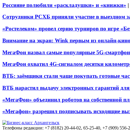
Россияне полюбили «раскладушки» и «книжки»
Сотрудники РСХБ приняли участие в выездном за
«Ростелеком» провел серию турниров по игре «Б
Внимание на экран: Wink первым из онлайн-кино
МегаФон назвал самые популярные 5G-смартфон
МегаФон охватил 4G-сигналом десятки километр
ВТБ: заёмщики стали чаще покупать готовые час
ВТБ нарастил выдачу электронных гарантий для 
«МегаФон» объединил роботов на собственной п
«Мегафон» разрешил подписывать исходящие вы
Телефоны редакции: +7 (8182) 20-44-02, 65-25-40, +7 (909) 556-2