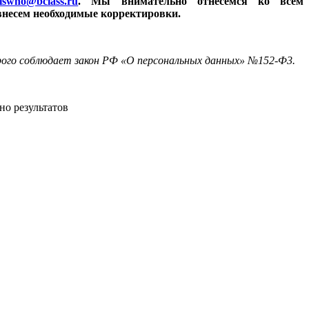
iswho@bclass.ru
. Мы внимательно отнесемся ко всем
внесем необходимые корректировки.
трого соблюдает закон РФ «О персональных данных» №152-Ф3.
но результатов