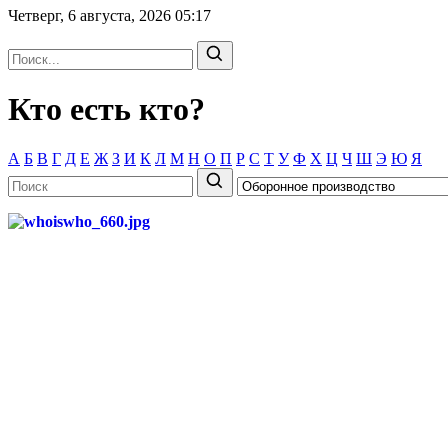
Четверг, 6 августа, 2026
05:17
Кто есть кто?
А
Б
В
Г
Д
Е
Ж
З
И
К
Л
М
Н
О
П
Р
С
Т
У
Ф
Х
Ц
Ч
Ш
Э
Ю
Я