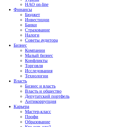
НАО on-line
Финансы
Бюджет
Инвестиции
Банки
Страхование
Налоги
Советы аудитора
Бизнес
Компании
Малый бизнес
Конфликты
Торговля
Исследования
Технологии
Власть
Бизнес и власть
Власть и общество
Депутатский портфель
Антикоррупция
Карьера
Мастер-класс
Профи
Образование
Кто есть кто?