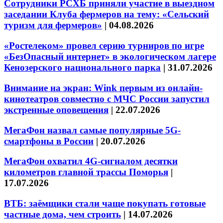
Сотрудники РСХБ приняли участие в выездном
заседании Клуба фермеров на тему: «Сельский
туризм для фермеров»
|
04.08.2026
«Ростелеком» провел серию турниров по игре
«БезОпасный интернет» в экологическом лагере
Кенозерского национального парка
|
31.07.2026
Внимание на экран: Wink первым из онлайн-
кинотеатров совместно с МЧС России запустил
экстренные оповещения
|
22.07.2026
МегаФон назвал самые популярные 5G-
смартфоны в России
|
20.07.2026
МегаФон охватил 4G-сигналом десятки
километров главной трассы Поморья
|
17.07.2026
ВТБ: заёмщики стали чаще покупать готовые
частные дома, чем строить
|
14.07.2026