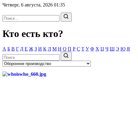
Четверг, 6 августа, 2026
01:35
Кто есть кто?
А
Б
В
Г
Д
Е
Ж
З
И
К
Л
М
Н
О
П
Р
С
Т
У
Ф
Х
Ц
Ч
Ш
Э
Ю
Я