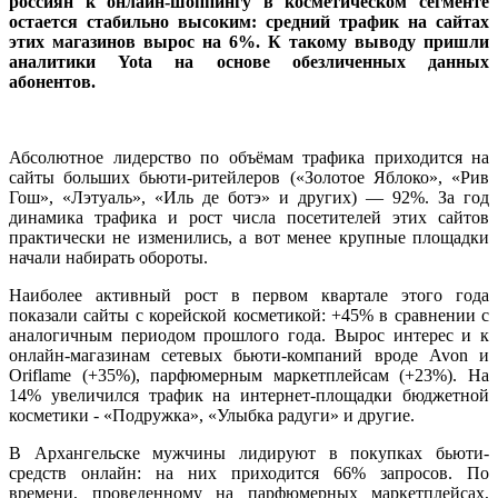
россиян к онлайн-шоппингу в косметическом сегменте
остается стабильно высоким: средний трафик на сайтах
этих магазинов вырос на 6%. К такому выводу пришли
аналитики Yota на основе обезличенных данных
абонентов.
Абсолютное лидерство по объёмам трафика приходится на
сайты больших бьюти-ритейлеров («Золотое Яблоко», «Рив
Гош», «Лэтуаль», «Иль де ботэ» и других) — 92%. За год
динамика трафика и рост числа посетителей этих сайтов
практически не изменились, а вот менее крупные площадки
начали набирать обороты.
Наиболее активный рост в первом квартале этого года
показали сайты с корейской косметикой: +45% в сравнении с
аналогичным периодом прошлого года. Вырос интерес и к
онлайн-магазинам сетевых бьюти-компаний вроде Avon и
Oriflame (+35%), парфюмерным маркетплейсам (+23%). На
14% увеличился трафик на интернет-площадки бюджетной
косметики - «Подружка», «Улыбка радуги» и другие.
В Архангельске мужчины лидируют в покупках бьюти-
средств онлайн: на них приходится 66% запросов. По
времени, проведенному на парфюмерных маркетплейсах,