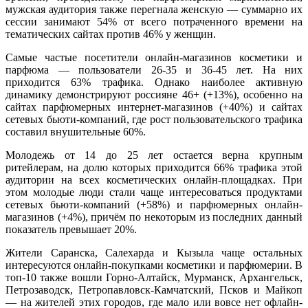
мужская аудитория также перегнала женскую — суммарно их
сессии занимают 54% от всего потраченного времени на
тематических сайтах против 46% у женщин.
Самые частые посетители онлайн-магазинов косметики и
парфюма — пользователи 26-35 и 36-45 лет. На них
приходится 63% трафика. Однако наиболее активную
динамику демонстрируют россияне 46+ (+13%), особенно на
сайтах парфюмерных интернет-магазинов (+40%) и сайтах
сетевых бьюти-компаний, где рост пользовательского трафика
составил внушительные 60%.
Молодежь от 14 до 25 лет остается верна крупным
ритейлерам, на долю которых приходится 66% трафика этой
аудитории на всех косметических онлайн-площадках. При
этом молодые люди стали чаще интересоваться продуктами
сетевых бьюти-компаний (+58%) и парфюмерных онлайн-
магазинов (+4%), причём по некоторым из последних данный
показатель превышает 20%.
Жители Саранска, Салехарда и Кызыла чаще остальных
интересуются онлайн-покупками косметики и парфюмерии. В
топ-10 также вошли Горно-Алтайск, Мурманск, Архангельск,
Петрозаводск, Петропавловск-Камчатский, Псков и Майкоп
— на жителей этих городов, где мало или вовсе нет офлайн-