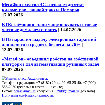
МегаФон охватил 4G-сигналом десятки
километров главной трассы Поморья
|
17.07.2026
ВТБ: заёмщики стали чаще покупать готовые
частные дома, чем строить
|
14.07.2026
ВТБ нарастил выдачу электронных гарантий
для малого и среднего бизнеса на 76%
|
13.07.2026
«МегаФон» объединил роботов на собственной
платформе для автоматизации рутинных задач
|
07.07.2026
Телефоны редакции: +7 (8182) 20-44-02, 65-25-40, +7 (909)
556-2850 (реклама в газете и на сайте)
E-mail:
bclass@mail.ru
(редакция),
29rbk@mail.ru
(реклама).
Политика конфиденциальности.