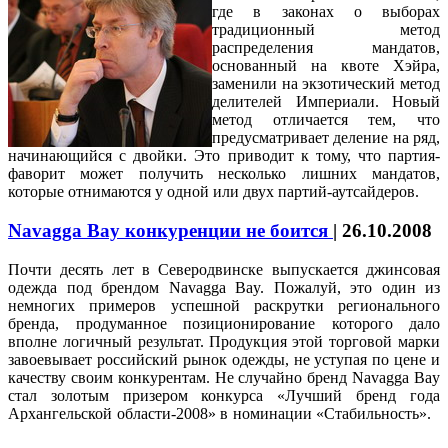
где в законах о выборах
традиционный метод
распределения мандатов,
основанный на квоте Хэйра,
заменили на экзотический метод
делителей Империали. Новый
метод отличается тем, что
предусматривает деление на ряд,
начинающийся с двойки. Это приводит к тому, что партия-
фаворит может получить несколько лишних мандатов,
которые отнимаются у одной или двух партий-аутсайдеров.
Navagga Bay конкуренции не боится
|
26.10.2008
Почти десять лет в Северодвинске выпускается джинсовая
одежда под брендом Navagga Bay. Пожалуй, это один из
немногих примеров успешной раскрутки регионального
бренда, продуманное позиционирование которого дало
вполне логичный результат. Продукция этой торговой марки
завоевывает российский рынок одежды, не уступая по цене и
качеству своим конкурентам. Не случайно бренд Navagga Bay
стал золотым призером конкурса «Лучший бренд года
Архангельской области-2008» в номинации «Стабильность».