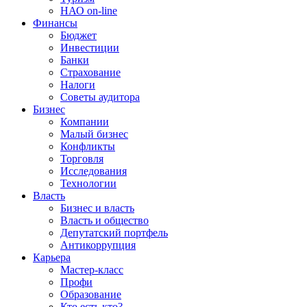
НАО on-line
Финансы
Бюджет
Инвестиции
Банки
Страхование
Налоги
Советы аудитора
Бизнес
Компании
Малый бизнес
Конфликты
Торговля
Исследования
Технологии
Власть
Бизнес и власть
Власть и общество
Депутатский портфель
Антикоррупция
Карьера
Мастер-класс
Профи
Образование
Кто есть кто?