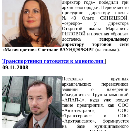
директор года» победили три
архангелогородки. Первое место
присудили директору школы
№43 Ольге СИНИЦКОЙ,
«серебро» у директора
Открытой школы Маргариты
РЫЛОВОЙ и почетная «бронза»
досталась
генеральному
директору торговой сети
«Магия цветов» Светлане ВАУНДЭРБЭРГ
(на снимке)
.
Транспортники готовятся к монополии
|
09.11.2008
Несколько крупных
архангельских перевозчиков
заявили о намерении
объединиться. Группа компаний
«АПАП-1», куда уже входят
такие предприятия, как ООО
«Автотехтранс», ООО
«Транссервис» и ООО
«Архтрансавто», формируется
на базе муниципального