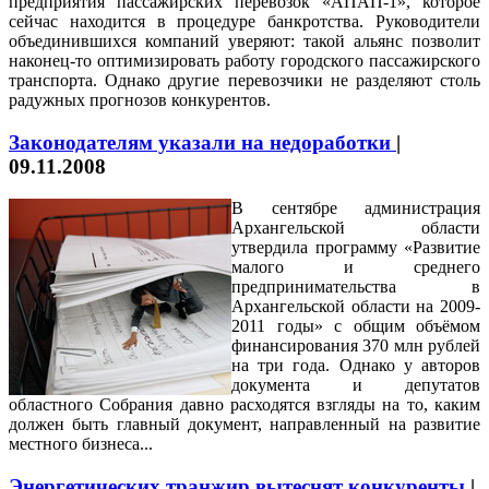
предприятия пассажирских перевозок «АПАП-1», которое
сейчас находится в процедуре банкротства. Руководители
объединившихся компаний уверяют: такой альянс позволит
наконец-то оптимизировать работу городского пассажирского
транспорта. Однако другие перевозчики не разделяют столь
радужных прогнозов конкурентов.
Законодателям указали на недоработки
|
09.11.2008
В сентябре администрация
Архангельской области
утвердила программу «Развитие
малого и среднего
предпринимательства в
Архангельской области на 2009-
2011 годы» с общим объёмом
финансирования 370 млн рублей
на три года. Однако у авторов
документа и депутатов
областного Собрания давно расходятся взгляды на то, каким
должен быть главный документ, направленный на развитие
местного бизнеса...
Энергетических транжир вытеснят конкуренты
|