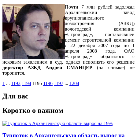
Почти 7 млн рублей задолжал
Архангельский завод
крупнопанельного
домостроения (АЗКД)
вологодской компании
«Стройград», поставлявшей
цемент строительной компании
с 22 декабря 2007 года по 1
апреля 2008 года. ОАО
«Стройград» обратилось с
исковым заявлением в суд, однако исполнять его решение
директор АЗКД Андрей СМАНЦЕР
(на снимке) не
торопится.
1
...
1193
1194
1195
1196
1197
...
1204
Для вас
Коротко о важном
Турпоток в Архангельскую область вырос на