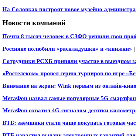
На Соловках построят новое музейно-администра
Новости компаний
Почти 8 тысяч человек в СЗФО решили свои про
Россияне полюбили «раскладушки» и «книжки»
Сотрудники РСХБ приняли участие в выездном за
«Ростелеком» провел серию турниров по игре «Б
Внимание на экран: Wink первым из онлайн-кино
МегаФон назвал самые популярные 5G-смартфон
МегаФон охватил 4G-сигналом десятки километр
ВТБ: заёмщики стали чаще покупать готовые час
ВТБ нарастил выдачу электронных гарантий для 