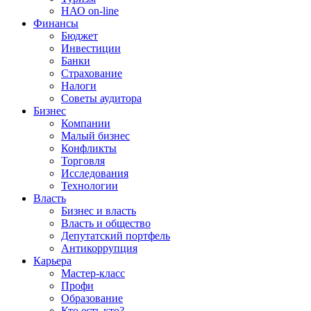
НАО on-line
Финансы
Бюджет
Инвестиции
Банки
Страхование
Налоги
Советы аудитора
Бизнес
Компании
Малый бизнес
Конфликты
Торговля
Исследования
Технологии
Власть
Бизнес и власть
Власть и общество
Депутатский портфель
Антикоррупция
Карьера
Мастер-класс
Профи
Образование
Кто есть кто?