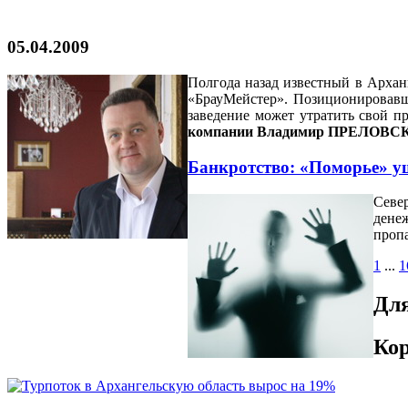
05.04.2009
Полгода назад известный в Архан
«БрауМейстер». Позиционировавши
заведение может утратить свой п
компании Владимир ПРЕЛОВС
Банкротство: «Поморье» у
Севе
денеж
пропа
1
...
1
Для
Кор