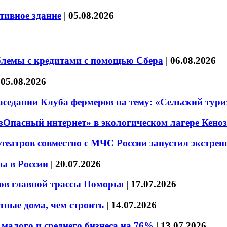
тивное здание
|
05.08.2026
блемы с кредитами с помощью Сбера
|
06.08.2026
|
05.08.2026
седании Клуба фермеров на тему: «Сельский тури
езОпасный интернет» в экологическом лагере Кено
театров совместно с МЧС России запустил экстре
ы в России
|
20.07.2026
ов главной трассы Поморья
|
17.07.2026
тные дома, чем строить
|
14.07.2026
малого и среднего бизнеса на 76%
|
13.07.2026