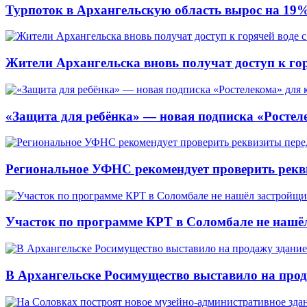
Турпоток в Архангельскую область вырос на 19
Жители Архангельска вновь получат доступ к горя
«Защита для ребёнка» — новая подписка «Ростеле
Региональное УФНС рекомендует проверить рекв
Участок по программе КРТ в Соломбале не нашё
В Архангельске Росимущество выставило на про