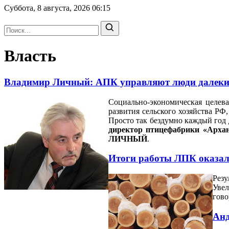
Суббота, 8 августа, 2026
06:15
Власть
Владимир Личный: АПК управляют люди далекие
Социально-экономическая целев
развития сельского хозяйства РФ,
Просто так бездумно каждый год д
директор птицефабрики «Архан
ЛИЧНЫЙ
.
Итоги работы ЛПК оказал
Резу
Увел
гово
Анд