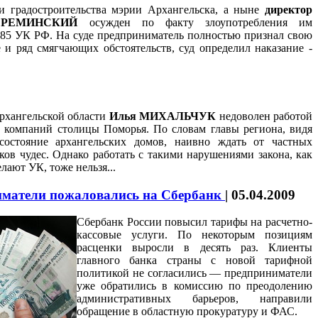
 и градостроительства мэрии Архангельска, а ныне
директор
й РЕМИНСКИЙ
осужден по факту злоупотребления им
285 УК РФ. На суде предприниматель полностью признал свою
 и ряд смягчающих обстоятельств, суд определил наказание -
рхангельской области
Илья МИХАЛЬЧУК
недоволен работой
компаний столицы Поморья. По словам главы региона, видя
 состояние архангельских домов, наивно ждать от частных
ов чудес. Однако работать с такими нарушениями закона, как
делают УК, тоже нельзя...
матели пожаловались на Сбербанк
|
05.04.2009
Сбербанк России повысил тарифы на расчетно-
кассовые услуги. По некоторым позициям
расценки выросли в десять раз. Клиенты
главного банка страны с новой тарифной
политикой не согласились — предприниматели
уже обратились в комиссию по преодолению
административных барьеров, направили
обращение в областную прокуратуру и ФАС.