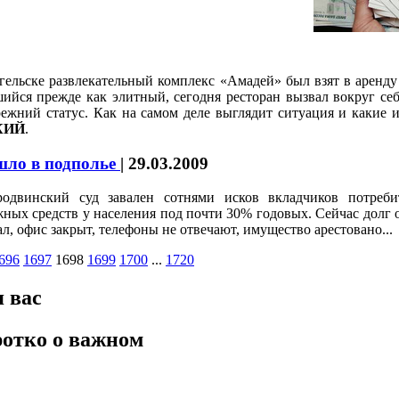
гельске развлекательный комплекс «Амадей» был взят в аренд
йся прежде как элитный, сегодня ресторан вызвал вокруг се
режний статус. Как на самом деле выглядит ситуация и какие
КИЙ
.
шло в подполье
|
29.03.2009
родвинский суд завален сотнями исков вкладчиков потреби
ных средств у населения под почти 30% годовых. Сейчас долг 
л, офис закрыт, телефоны не отвечают, имущество арестовано...
696
1697
1698
1699
1700
...
1720
 вас
отко о важном