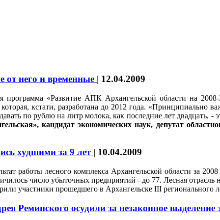
 от него и временные
|
12.04.2009
ая программа «Развитие АПК Архангельской области на 2008
 которая, кстати, разработана до 2012 года.
«Принципиально важ
авать по рублю на литр молока, как последние лет двадцать, - 
гельская», кандидат экономических наук, депутат областн
ись худшими за 9 лет
|
10.04.2009
льтат работы лесного комплекса Архангельской области за 2008
ичилось число убыточных предприятий - до 77. Лесная отрасль 
рили участники прошедшего в Архангельске III регионального л
рея Реминского осудили за незаконное выделение