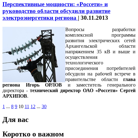
Перспективные мощности: «Россети» и
руководство области обсудили развитие
электроэнергетики региона
|
30.11.2013
Вопросы разработки
комплексной программы
развития электрических сетей
Архангельской области
напряжением 35 кВ и выше и
осуществления
технологического
присоединения потребителей
обсудили на рабочей встрече в
правительстве области
глава
региона Игорь ОРЛОВ
и заместитель генерального
директора -
технический директор ОАО «Россети» Сергей
АРХИПОВ
.
1
...
8
9
10
11
12
...
30
Для вас
Коротко о важном