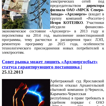
электрических сетей под
председательством
директора
филиала ОАО «МРСК Северо-
Запада» «Архэнерго»
(входит в
группу компаний «Россети»)
Игоря КОТЕНКО
. Участники
обсудили финансово-
экономическое состояние «Архэнерго» в 2013 году и
перспективы на 2014 год, выполнение инвестиционной
программы, тему расчистки и расширения трасс ЛЭП,
ремонтную программу до 2015 года, особенности
технологического присоединения новых потребителей к
электросетям.
Совет рынка может лишить «Архэнергосбыт»
статуса гарантирующего поставщика
|
25.12.2013
Арбитражный суд Ярославской
области отказал Архангельской
сбытовой компании (г.Черкесск,
Карачаево-Черкесская
республика) в праве требовать в
судебном порядке с ОАО