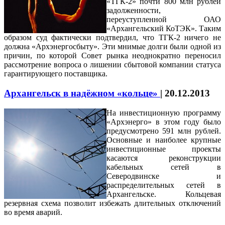
«ТГК-2» почти 800 млн рублей
задолженности,
переуступленной ОАО
«Архангельский КоТЭК». Таким
образом суд фактически подтвердил, что ТГК-2 ничего не
должна «Архэнергосбыту». Эти мнимые долги были одной из
причин, по которой Совет рынка неоднократно переносил
рассмотрение вопроса о лишении сбытовой компании статуса
гарантирующего поставщика.
Архангельск в надёжном «кольце»
|
20.12.2013
На инвестиционную программу
«Архэнерго» в этом году было
предусмотрено 591 млн рублей.
Основные и наиболее крупные
инвестиционные проекты
касаются реконструкции
кабельных сетей в
Северодвинске и
распределительных сетей в
Архангельске. Кольцевая
резервная схема позволит избежать длительных отключений
во время аварий.