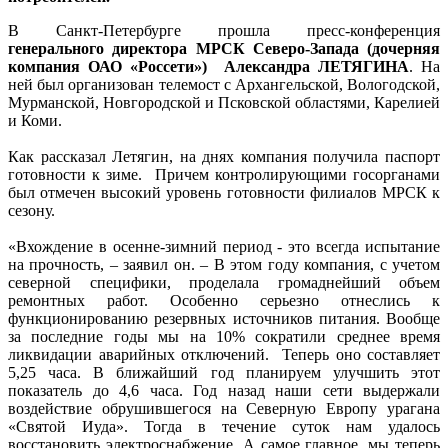
В Санкт-Петербурге прошла пресс-конференция
генерального директора МРСК Северо-Запада (дочерняя
компания ОАО «Россети») Александра ЛЕТЯГИНА
. На
ней был организован телемост с Архангельской, Вологодской,
Мурманской, Новгородской и Псковской областями, Карелией
и Коми.
Как рассказал Летягин, на днях компания получила паспорт
готовности к зиме. Причем контролирующими госорганами
был отмечен высокий уровень готовности филиалов МРСК к
сезону.
«Вхождение в осенне-зимний период - это всегда испытание
на прочность, – заявил он. – В этом году компания, с учетом
северной специфики, проделала громаднейший объем
ремонтных работ. Особенно серьезно отнеслись к
функционированию резервных источников питания. Вообще
за последние годы мы на 10% сократили среднее время
ликвидации аварийных отключений. Теперь оно составляет
5,25 часа. В ближайший год планируем улучшить этот
показатель до 4,6 часа. Год назад наши сети выдержали
воздействие обрушившегося на Северную Европу урагана
«Святой Иуда». Тогда в течение суток нам удалось
восстановить электроснабжение. А самое главное, мы теперь