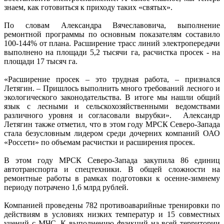
знаем, как готовиться к приходу таких «святых».
По словам Александра Вячеславовича, выполнение
ремонтной программы по основным показателям составило
100-144% от плана. Расширение трасс линий электропередачи
выполнено на площади 5,2 тысячи га, расчистка просек - на
площади 17 тысяч га.
«Расширение просек – это трудная работа, – признался
Летягин. – Пришлось выполнить много требований лесного и
экологического законодательства. В итоге мы нашли общий
язык с лесными и сельскохозяйственными ведомствами
различного уровня и согласовали вырубки». Александр
Летягин также отметил, что в этом году МРСК Северо-Запада
стала безусловным лидером среди дочерних компаний ОАО
«Россети» по объемам расчистки и расширения просек.
В этом году МРСК Северо-Запада закупила 86 единиц
автотранспорта и спецтехники. В общей сложности на
ремонтные работы в рамках подготовки к осенне-зимнему
периоду потрачено 1,6 млрд рублей.
Компанией проведены 782 противоаварийные тренировки по
действиям в условиях низких температур и 15 совместных
учений с МЧС. К выполнению функций на всей территории