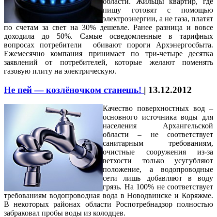
области. Жильцы квартир, где
пищу готовят с помощью
электроэнергии, а не газа, платят
по счетам за свет на 30% дешевле. Ранее разница и вовсе
доходила до 50%. Самые осведомленные в тарифных
вопросах потребители обивают пороги Архэнергосбыта.
Ежемесячно компания принимает по три-четыре десятка
заявлений от потребителей, которые желают поменять
газовую плиту на электрическую.
Не пей — козлёночком станешь!
|
13.12.2012
Качество поверхностных вод –
основного источника воды для
населения Архангельской
области – не соответствует
санитарным требованиям,
очистные сооружения из-за
ветхости только усугубляют
положение, а водопроводные
сети лишь добавляют в воду
грязь. На 100% не соответствует
требованиям водопроводная вода в Новодвинске и Коряжме.
В некоторых районах области Роспотребнадзор полностью
забраковал пробы воды из колодцев.