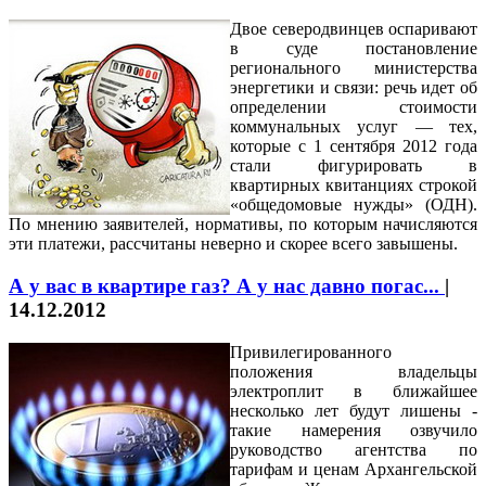
Двое северодвинцев оспаривают
в суде постановление
регионального министерства
энергетики и связи: речь идет об
определении стоимости
коммунальных услуг — тех,
которые с 1 сентября 2012 года
стали фигурировать в
квартирных квитанциях строкой
«общедомовые нужды» (ОДН).
По мнению заявителей, нормативы, по которым начисляются
эти платежи, рассчитаны неверно и скорее всего завышены.
А у вас в квартире газ? А у нас давно погас...
|
14.12.2012
Привилегированного
положения владельцы
электроплит в ближайшее
несколько лет будут лишены -
такие намерения озвучило
руководство агентства по
тарифам и ценам Архангельской