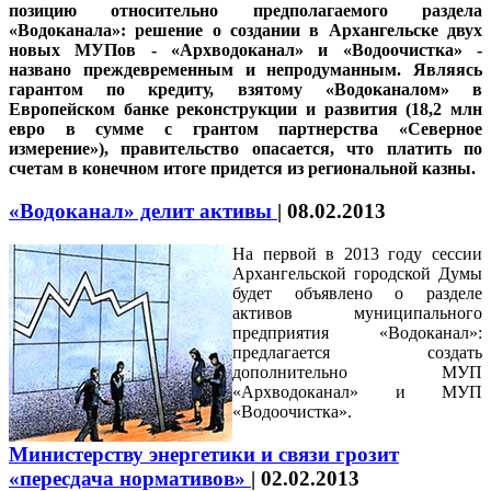
позицию относительно предполагаемого раздела
«Водоканала»: решение о создании в Архангельске двух
новых МУПов - «Архводоканал» и «Водоочистка» -
названо преждевременным и непродуманным. Являясь
гарантом по кредиту, взятому «Водоканалом» в
Европейском банке реконструкции и развития (18,2 млн
евро в сумме с грантом партнерства «Северное
измерение»), правительство опасается, что платить по
счетам в конечном итоге придется из региональной казны.
«Водоканал» делит активы
|
08.02.2013
На первой в 2013 году сессии
Архангельской городской Думы
будет объявлено о разделе
активов муниципального
предприятия «Водоканал»:
предлагается создать
дополнительно МУП
«Архводоканал» и МУП
«Водоочистка».
Министерству энергетики и связи грозит
«пересдача нормативов»
|
02.02.2013