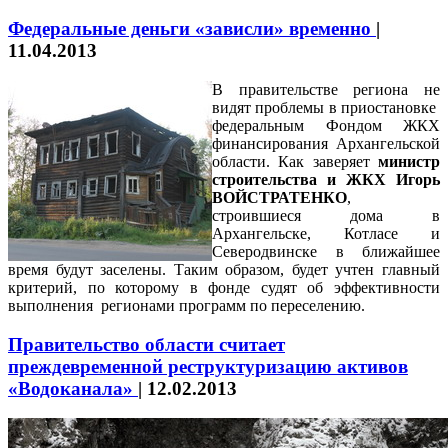
Федеральные деньги «зависли» временно
|
11.04.2013
В правительстве региона не
видят проблемы в приостановке
федеральным Фондом ЖКХ
финансирования Архангельской
области. Как заверяет
министр
строительства и ЖКХ Игорь
ВОЙСТРАТЕНКО
,
строившиеся дома в
Архангельске, Котласе и
Северодвинске в ближайшее
время будут заселены. Таким образом, будет учтен главный
критерий, по которому в фонде судят об эффективности
выполнения регионами программ по переселению.
Правительство области считает
преждевременной реструктуризацию активов
«Водоканала»
|
12.02.2013