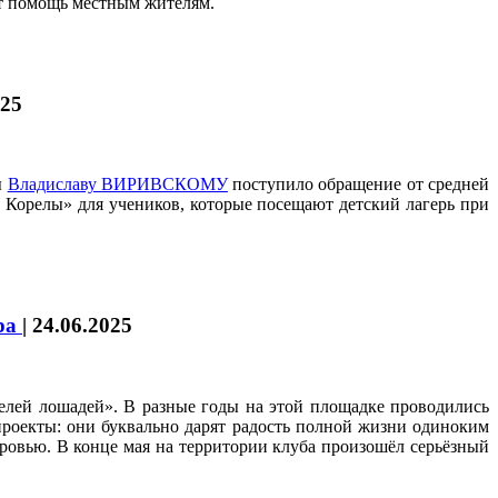
ут помощь местным жителям.
025
ы
Владиславу ВИРИВСКОМУ
поступило обращение от средней
Корелы» для учеников, которые посещают детский лагерь при
ара
|
24.06.2025
телей лошадей». В разные годы на этой площадке проводились
проекты: они буквально дарят радость полной жизни одиноким
ровью. В конце мая на территории клуба произошёл серьёзный