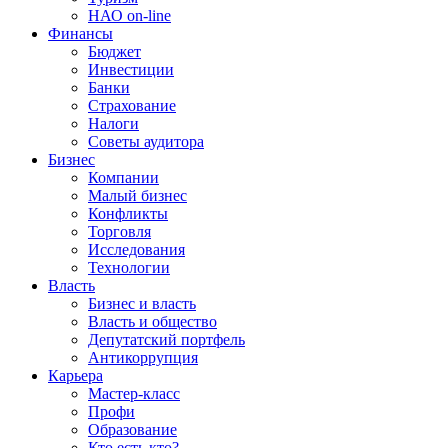
НАО on-line
Финансы
Бюджет
Инвестиции
Банки
Страхование
Налоги
Советы аудитора
Бизнес
Компании
Малый бизнес
Конфликты
Торговля
Исследования
Технологии
Власть
Бизнес и власть
Власть и общество
Депутатский портфель
Антикоррупция
Карьера
Мастер-класс
Профи
Образование
Кто есть кто?