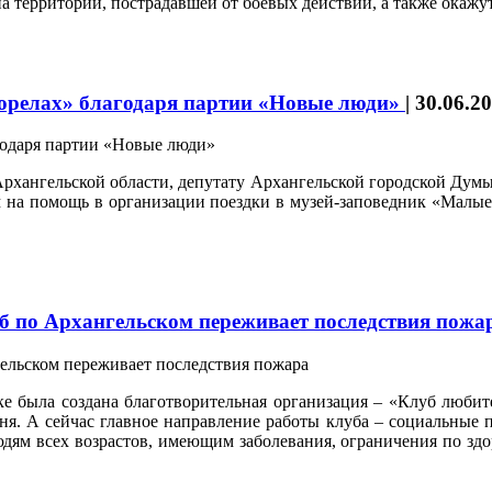
на территории, пострадавшей от боевых действий, а также окаж
релах» благодаря партии «Новые люди»
|
30.06.2
рхангельской области, депутату Архангельской городской Дум
 на помощь в организации поездки в музей-заповедник «Малые 
 по Архангельском переживает последствия пож
ке была создана благотворительная организация – «Клуб люби
ня. А сейчас главное направление работы клуба – социальные 
юдям всех возрастов, имеющим заболевания, ограничения по здо