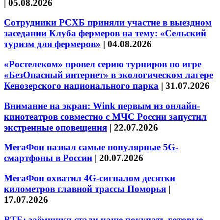
|
05.08.2026
Сотрудники РСХБ приняли участие в выездном
заседании Клуба фермеров на тему: «Сельский
туризм для фермеров»
|
04.08.2026
«Ростелеком» провел серию турниров по игре
«БезОпасный интернет» в экологическом лагере
Кенозерского национального парка
|
31.07.2026
Внимание на экран: Wink первым из онлайн-
кинотеатров совместно с МЧС России запустил
экстренные оповещения
|
22.07.2026
МегаФон назвал самые популярные 5G-
смартфоны в России
|
20.07.2026
МегаФон охватил 4G-сигналом десятки
километров главной трассы Поморья
|
17.07.2026
ВТБ: заёмщики стали чаще покупать готовые