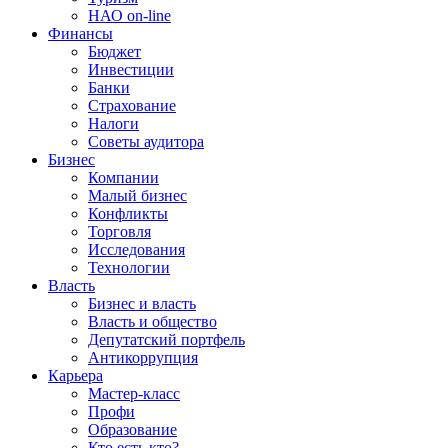
НАО on-line
Финансы
Бюджет
Инвестиции
Банки
Страхование
Налоги
Советы аудитора
Бизнес
Компании
Малый бизнес
Конфликты
Торговля
Исследования
Технологии
Власть
Бизнес и власть
Власть и общество
Депутатский портфель
Антикоррупция
Карьера
Мастер-класс
Профи
Образование
Кто есть кто?