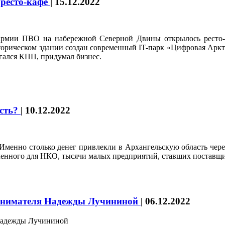
 ресто-кафе
|
15.12.2022
армии ПВО на набережной Северной Двины открылось ресто-к
сторическом здании создан современный IT-парк «Цифровая Арк
агался КПП, придумал бизнес.
ость?
|
10.12.2022
 Именно столько денег привлекли в Архангельскую область чере
ленного для НКО, тысячи малых предприятий, ставших поставщик
принимателя Надежды Лучининой
|
06.12.2022