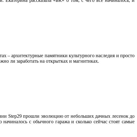
 Екатерина рассказала «БК» о том, с чего всё начиналось, и
х – архитектурные памятники культурного наследия и просто
ожно ли заработать на открытках и магнитиках.
ании Step29 прошли эволюцию от небольших дачных лесенок до
о начиналось с обычного гаража и сколько сейчас стоят самые