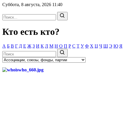
Суббота, 8 августа, 2026
11:40
Кто есть кто?
А
Б
В
Г
Д
Е
Ж
З
И
К
Л
М
Н
О
П
Р
С
Т
У
Ф
Х
Ц
Ч
Ш
Э
Ю
Я