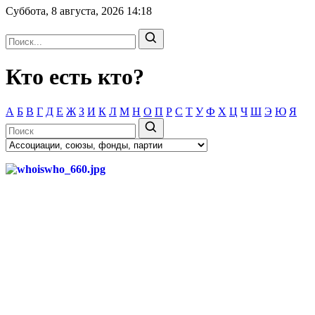
Суббота, 8 августа, 2026
14:18
Кто есть кто?
А
Б
В
Г
Д
Е
Ж
З
И
К
Л
М
Н
О
П
Р
С
Т
У
Ф
Х
Ц
Ч
Ш
Э
Ю
Я