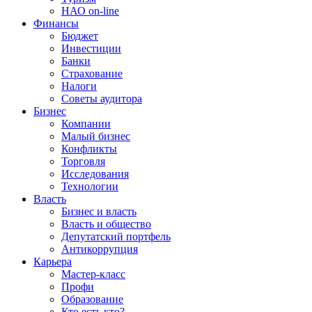
НАО on-line
Финансы
Бюджет
Инвестиции
Банки
Страхование
Налоги
Советы аудитора
Бизнес
Компании
Малый бизнес
Конфликты
Торговля
Исследования
Технологии
Власть
Бизнес и власть
Власть и общество
Депутатский портфель
Антикоррупция
Карьера
Мастер-класс
Профи
Образование
Кто есть кто?