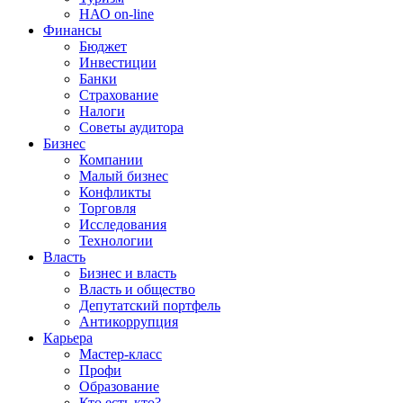
НАО on-line
Финансы
Бюджет
Инвестиции
Банки
Страхование
Налоги
Советы аудитора
Бизнес
Компании
Малый бизнес
Конфликты
Торговля
Исследования
Технологии
Власть
Бизнес и власть
Власть и общество
Депутатский портфель
Антикоррупция
Карьера
Мастер-класс
Профи
Образование
Кто есть кто?