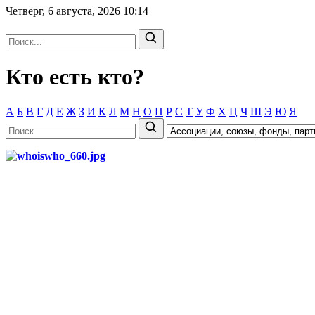
Четверг, 6 августа, 2026
10:14
Кто есть кто?
А
Б
В
Г
Д
Е
Ж
З
И
К
Л
М
Н
О
П
Р
С
Т
У
Ф
Х
Ц
Ч
Ш
Э
Ю
Я