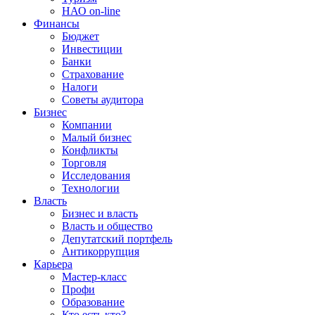
НАО on-line
Финансы
Бюджет
Инвестиции
Банки
Страхование
Налоги
Советы аудитора
Бизнес
Компании
Малый бизнес
Конфликты
Торговля
Исследования
Технологии
Власть
Бизнес и власть
Власть и общество
Депутатский портфель
Антикоррупция
Карьера
Мастер-класс
Профи
Образование
Кто есть кто?