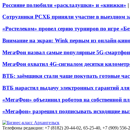
Россияне полюбили «раскладушки» и «книжки»
Сотрудники РСХБ приняли участие в выездном за
«Ростелеком» провел серию турниров по игре «Б
Внимание на экран: Wink первым из онлайн-кино
МегаФон назвал самые популярные 5G-смартфон
МегаФон охватил 4G-сигналом десятки километр
ВТБ: заёмщики стали чаще покупать готовые час
ВТБ нарастил выдачу электронных гарантий для 
«МегаФон» объединил роботов на собственной п
«Мегафон» разрешил подписывать исходящие вы
Телефоны редакции: +7 (8182) 20-44-02, 65-25-40, +7 (909) 556-2