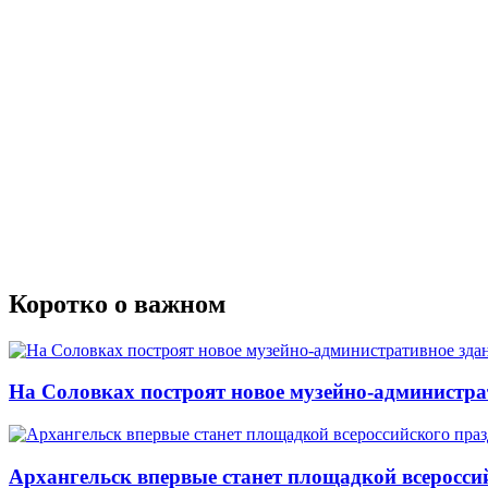
Коротко о важном
На Соловках построят новое музейно-администра
Архангельск впервые станет площадкой всеросси