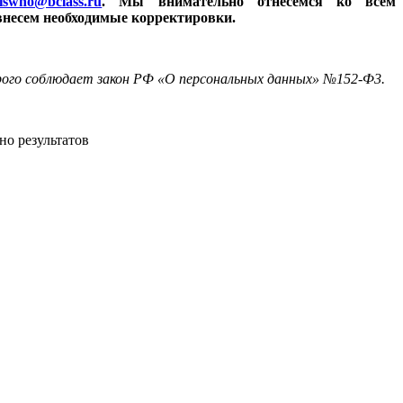
iswho@bclass.ru
. Мы внимательно отнесемся ко всем
внесем необходимые корректировки.
трого соблюдает закон РФ «О персональных данных» №152-Ф3.
но результатов