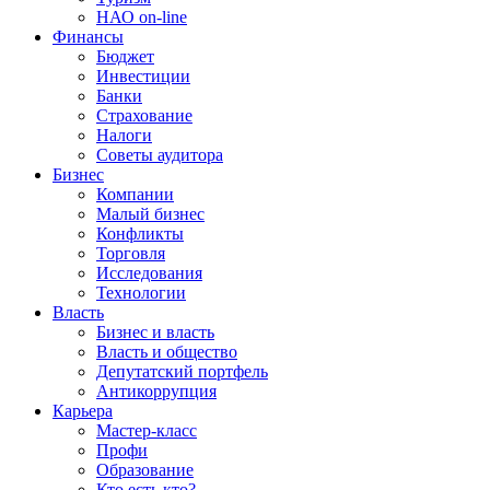
НАО on-line
Финансы
Бюджет
Инвестиции
Банки
Страхование
Налоги
Советы аудитора
Бизнес
Компании
Малый бизнес
Конфликты
Торговля
Исследования
Технологии
Власть
Бизнес и власть
Власть и общество
Депутатский портфель
Антикоррупция
Карьера
Мастер-класс
Профи
Образование
Кто есть кто?