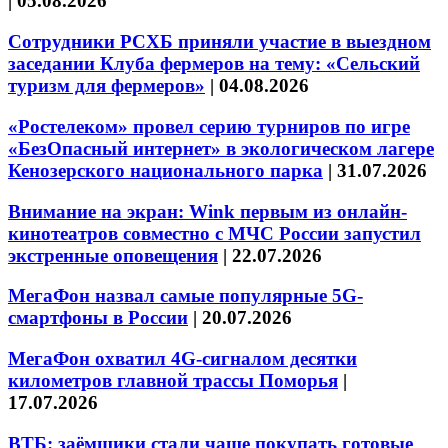
|
05.08.2026
Сотрудники РСХБ приняли участие в выездном
заседании Клуба фермеров на тему: «Сельский
туризм для фермеров»
|
04.08.2026
«Ростелеком» провел серию турниров по игре
«БезОпасный интернет» в экологическом лагере
Кенозерского национального парка
|
31.07.2026
Внимание на экран: Wink первым из онлайн-
кинотеатров совместно с МЧС России запустил
экстренные оповещения
|
22.07.2026
МегаФон назвал самые популярные 5G-
смартфоны в России
|
20.07.2026
МегаФон охватил 4G-сигналом десятки
километров главной трассы Поморья
|
17.07.2026
ВТБ: заёмщики стали чаще покупать готовые