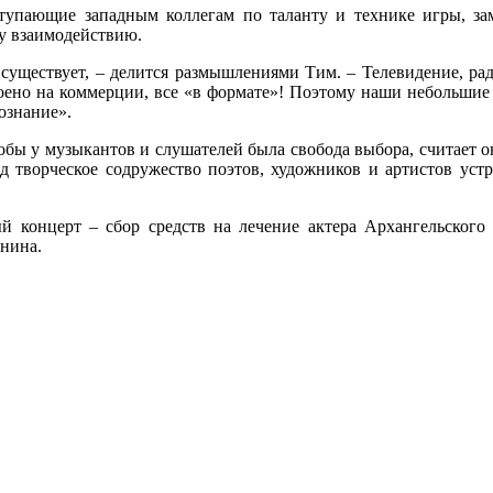
ступающие западным коллегам по таланту и технике игры, з
му взаимодействию.
у существует, – делится размышлениями Тим. – Телевидение, р
троено на коммерции, все «в формате»! Поэтому наши небольшие
ознание».
бы у музыкантов и слушателей была свобода выбора, считает о
д творческое содружество поэтов, художников и артистов уст
ый концерт – сбор средств на лечение актера Архангельског
нина.