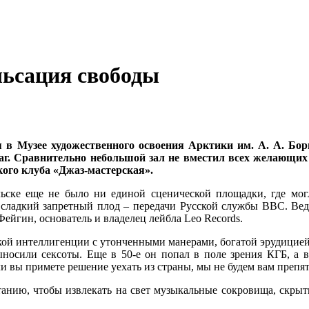
льсация свободы
 в Музее художественного освоения Арктики им. А. А. Бор
лаг. Сравнительно небольшой зал не вместил всех желаю
ского клуба «Джаз-мастерская».
льске еще не было ни единой сценической площадки, где мог
 сладкий запретный плод – передачи Русской службы BBC. Ве
Фейгин, основатель и владелец лейбла Leo Records.
кой интеллигенции с утонченными манерами, богатой эрудицие
носили сексоты. Еще в 50-е он попал в поле зрения КГБ, а в
сли вы примете решение уехать из страны, мы не будем вам препят
анию, чтобы извлекать на свет музыкальные сокровища, скрыт