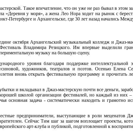
стерской. Такое впечатление, что он уже не раз бывал в этом з
ла «Деревня у моря», а жена Лео Нора ходит на рынок с берест
Санкт-Петербурге и Архангельске, где 30 лет назад начались Меж
редине октября Архангельский музыкальный колледж и Джаз-ма
 Фестиваль Владимира Резицкого. Им впервые выделили гра
кспериментальную музыку на большую сцену.
дународного уровня благодаря поддержке интеллектуальной 
синовой, художников, театралов и поэтов. Осенью Елена Се
тилетия вновь открыть фестивальную программу и прочитать л
убытки и вкладывал в Джаз-мастерскую почти все деньги, зараб
 хорошей школой организации фестивалей, но каждый из них –
 чья основная задача - систематически находить и грамотно ис
естные предприниматели, выступающие в роли меценатов Джаз
твратителен. Сейчас Тим шаг за шагом воплощает проекты, кот
европейского арт-клуба и публикой, подготовленной к восприят