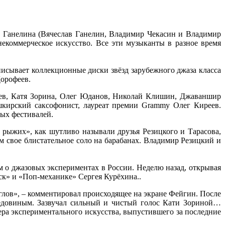
ио Ганелина (Вячеслав Ганелин, Владимир Чекасин и Владимир
екоммерческое искусство. Все эти музыканты в разное время
писывает коллекционные диски звёзд зарубежного джаза класса
Дорофеев.
офеев, Катя Зорина, Олег Юданов, Николай Клишин, Джаваншир
шкирский саксофонист, лауреат премии Grammy Олег Киреев.
ных фестивалей.
 рыжих», как шутливо называли друзья Резицкого и Тарасова,
м свое блистательное соло на барабанах. Владимир Резицкий и
 о джазовых экспериментах в России. Неделю назад, открывая
ск» и «Поп-механике» Сергея Курёхина..
углов», – комментировал происходящее на экране Фейгин. После
Седовиным. Зазвучал сильный и чистый голос Кати Зориной…
ра экспериментального искусства, выпустившего за последние