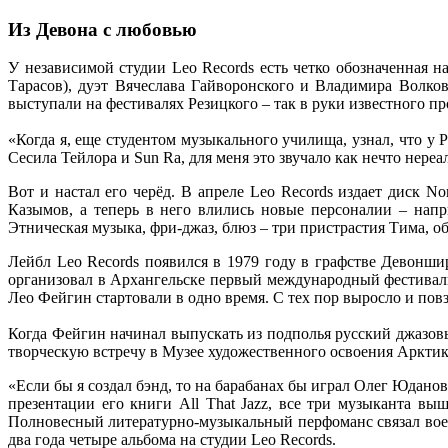
Из Девона с любовью
У независимой студии Leo Records есть четко обозначенная 
Тарасов), дуэт Вячеслава Гайворонского и Владимира Волко
выступали на фестивалях Резицкого – так в руки известного 
«Когда я, еще студентом музыкального училища, узнал, что у
Сесила Тейлора и Sun Ra, для меня это звучало как нечто нере
Вот и настал его черёд. В апреле Leo Records издает диск 
Казымов, а теперь в него влились новые персоналии – нап
Этническая музыка, фри-джаз, блюз – три пристрастия Тима, 
Лейбл Leo Records появился в 1979 году в графстве Девонши
организовал в Архангельске первый международный фестиваль 
Лео Фейгин стартовали в одно время. С тех пор выросло и пов
Когда Фейгин начинал выпускать из подполья русский джазов
творческую встречу в Музее художественного освоения Арктик
«Если бы я создал бэнд, то на барабанах бы играл Олег Юдано
презентации его книги All That Jazz, все три музыканта 
Полновесный литературно-музыкальный перфоманс связал воед
два года четыре альбома на студии Leo Records.