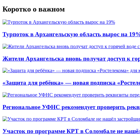
Коротко о важном
Турпоток в Архангельскую область вырос на 19
Жители Архангельска вновь получат доступ к горя
«Защита для ребёнка» — новая подписка «Ростеле
Региональное УФНС рекомендует проверить рекв
Участок по программе КРТ в Соломбале не нашё