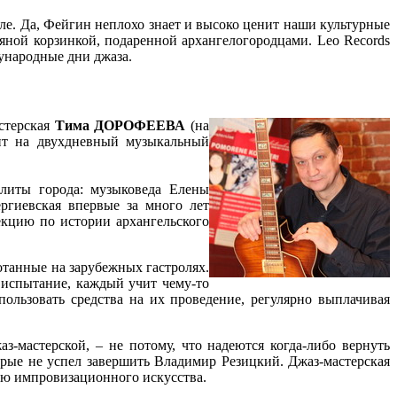
але. Да, Фейгин неплохо знает и высоко ценит наши культурные
яной корзинкой, подаренной архангелогородцами. Leo Records
дународные дни джаза.
стерская
Тима ДОРОФЕЕВА
(на
нт на двухдневный музыкальный
элиты города: музыковеда Елены
ргиевская впервые за много лет
екцию по истории архангельского
отанные на зарубежных гастролях.
 испытание, каждый учит чему-то
пользовать средства на их проведение, регулярно выплачивая
-мастерской, – не потому, что надеются когда-либо вернуть
орые не успел завершить Владимир Резицкий. Джаз-мастерская
ию импровизационного искусства.