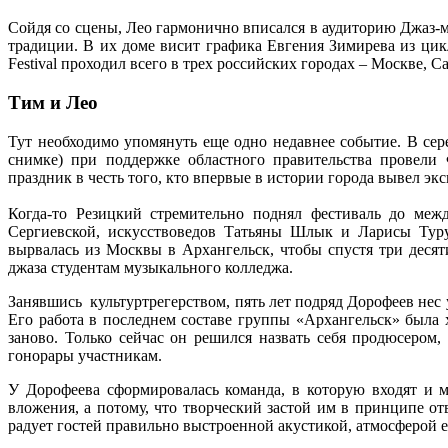
Сойдя со сцены, Лео гармонично вписался в аудиторию Джаз-ма
традиции. В их доме висит графика Евгения Зимирева из цик
Festival проходил всего в трех российских городах – Москве, 
Тим и Лео
Тут необходимо упомянуть еще одно недавнее событие. В се
снимке) при поддержке областного правительства провели
праздник в честь того, кто впервые в истории города вывел э
Когда-то Резицкий стремительно поднял фестиваль до меж
Сергиевской, искусствоведов Татьяны Шлык и Ларисы Туру
вырвалась из Москвы в Архангельск, чтобы спустя три деся
джаза студентам музыкального колледжа.
Занявшись культуртрегерством, пять лет подряд Дорофеев нес 
Его работа в последнем составе группы «Архангельск» была
заново. Только сейчас он решился назвать себя продюсером,
гонорары участникам.
У Дорофеева сформировалась команда, в которую входят и м
вложения, а потому, что творческий застой им в принципе о
радует гостей правильно выстроенной акустикой, атмосферой 