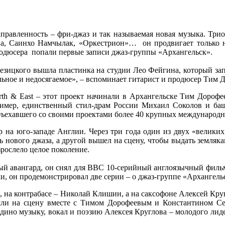
направленность – фри-джаз и так называемая новая музыка. Тр
ва, Саинхо Намчылак, «Оркестрион»… он продвигает только н
продюсера попали первые записи джаз-группы «Архангельск».
 Резицкого вышла пластинка на студии Лео Фейгина, который за
альное и недосягаемое», – вспоминает гитарист и продюсер Тим 
North & East – этот проект начинали в Архангельске Тим Дор
ример, единственный стил-драм России Михаил Соколов и ба
объехавшего со своими проектами более 40 крупных международ
р на юго-западе Англии. Через три года один из двух «великих
нового джаза, а другой вышел на сцену, чтобы выдать земляка
зрослело целое поколение.
ый авангард, он снял для BBC 10-серийный англоязычный фильм
и, он продемонстрировал две серии – о джаз-группе «Архангель
в, на контрабасе – Николай Клишин, а на саксофоне Алексей Кр
вышли на сцену вместе с Тимом Дорофеевым и Константином 
ино музыку, вокал и поэзию Алексея Круглова – молодого лиде