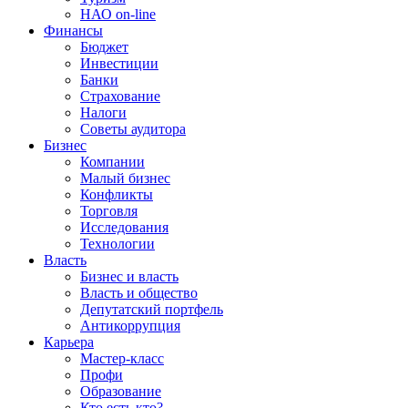
НАО on-line
Финансы
Бюджет
Инвестиции
Банки
Страхование
Налоги
Советы аудитора
Бизнес
Компании
Малый бизнес
Конфликты
Торговля
Исследования
Технологии
Власть
Бизнес и власть
Власть и общество
Депутатский портфель
Антикоррупция
Карьера
Мастер-класс
Профи
Образование
Кто есть кто?