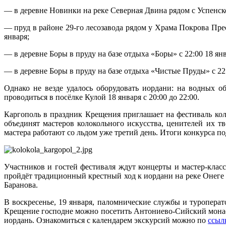
— в деревне Новинки на реке Северная Двина рядом с Успенск
— пруд в районе 29-го лесозавода рядом у Храма Покрова Прес
января;
— в деревне Боры в пруду на базе отдыха «Боры» с 22:00 18 янв
— в деревне Боры в пруду на базе отдыха «Чистые Пруды» с 22:0
Однако не везде удалось оборудовать иордани: на водных 
проводиться в посёлке Кулой 18 января с 20:00 до 22:00.
Каргополь в праздник Крещения приглашает на фестиваль кол
объединят мастеров колокольного искусства, ценителей их т
мастера работают со льдом уже третий день. Итоги конкурса по
Участников и гостей фестиваля ждут концерты и мастер-кла
пройдёт традиционный крестный ход к иордани на реке Онеге 
Баранова.
В воскресенье, 19 января, паломнические службы и туроперат
Крещение господне можно посетить Антониево-Сийский монас
иордань. Ознакомиться с календарем экскурсий можно по
ссыл