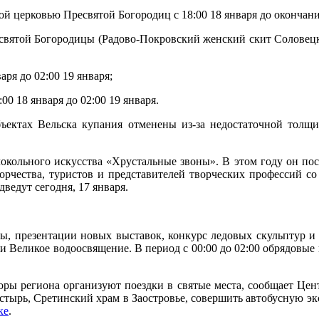
ой церковью Пресвятой Богородиц с 18:00 18 января до окончан
вятой Богородицы (Радово-Покровский женский скит Соловецкого
аря до 02:00 19 января;
0 18 января до 02:00 19 января.
объектах Вельска купания отменены из-за недостаточной толщ
окольного искусства «Хрустальные звоны». В этом году он по
ворчества, туристов и представителей творческих профессий со
дведут сегодня, 17 января.
ссы, презентации новых выставок, конкурс ледовых скульптур 
и Великое водоосвящение. В период с 00:00 до 02:00 обрядовы
оры региона организуют поездки в святые места, сообщает Цент
тырь, Сретинский храм в Заостровье, совершить автобусную эк
ке
.