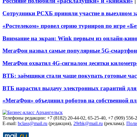
Россияне полюбили «раскладушки» и «книжки»
Сотрудники РСХБ приняли участие в выездном за
«Ростелеком» провел серию турниров по игре «Б
Внимание на экран: Wink первым из онлайн-кино
МегаФон назвал самые популярные 5G-смартфон
МегаФон охватил 4G-сигналом десятки километр
ВТБ: заёмщики стали чаще покупать готовые час
ВТБ нарастил выдачу электронных гарантий для 
«МегаФон» объединил роботов на собственной п
Телефоны редакции: +7 (8182) 20-44-02, 65-25-40, +7 (909) 556-2
E-mail:
bclass@mail.ru
(редакция),
29rbk@mail.ru
(реклама).
Поли