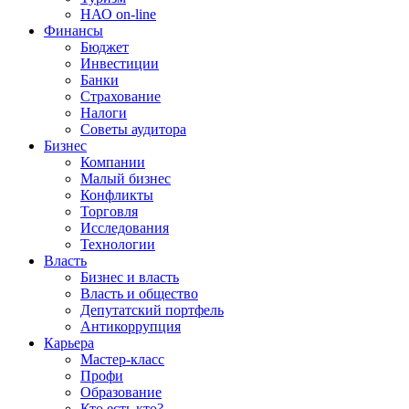
НАО on-line
Финансы
Бюджет
Инвестиции
Банки
Страхование
Налоги
Советы аудитора
Бизнес
Компании
Малый бизнес
Конфликты
Торговля
Исследования
Технологии
Власть
Бизнес и власть
Власть и общество
Депутатский портфель
Антикоррупция
Карьера
Мастер-класс
Профи
Образование
Кто есть кто?