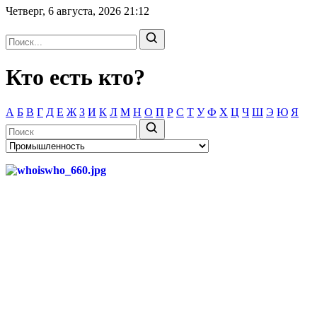
Четверг, 6 августа, 2026
21:12
Кто есть кто?
А
Б
В
Г
Д
Е
Ж
З
И
К
Л
М
Н
О
П
Р
С
Т
У
Ф
Х
Ц
Ч
Ш
Э
Ю
Я