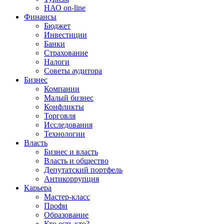
НАО on-line
Финансы
Бюджет
Инвестиции
Банки
Страхование
Налоги
Советы аудитора
Бизнес
Компании
Малый бизнес
Конфликты
Торговля
Исследования
Технологии
Власть
Бизнес и власть
Власть и общество
Депутатский портфель
Антикоррупция
Карьера
Мастер-класс
Профи
Образование
Кто есть кто?