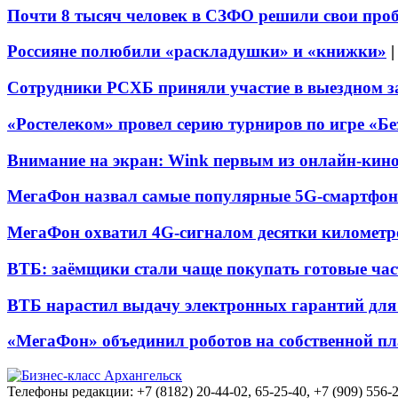
Почти 8 тысяч человек в СЗФО решили свои про
Россияне полюбили «раскладушки» и «книжки»
Сотрудники РСХБ приняли участие в выездном за
«Ростелеком» провел серию турниров по игре «Б
Внимание на экран: Wink первым из онлайн-кино
МегаФон назвал самые популярные 5G-смартфон
МегаФон охватил 4G-сигналом десятки километр
ВТБ: заёмщики стали чаще покупать готовые час
ВТБ нарастил выдачу электронных гарантий для 
«МегаФон» объединил роботов на собственной п
Телефоны редакции: +7 (8182) 20-44-02, 65-25-40, +7 (909) 556-2