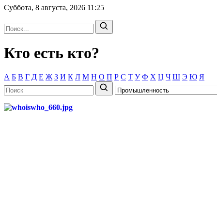
Суббота, 8 августа, 2026
11:25
Кто есть кто?
А
Б
В
Г
Д
Е
Ж
З
И
К
Л
М
Н
О
П
Р
С
Т
У
Ф
Х
Ц
Ч
Ш
Э
Ю
Я