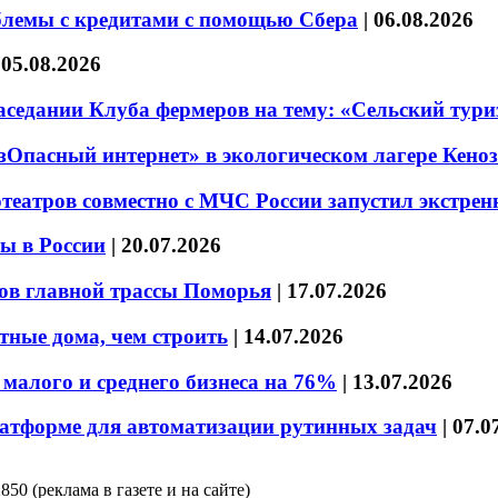
блемы с кредитами с помощью Сбера
|
06.08.2026
|
05.08.2026
седании Клуба фермеров на тему: «Сельский тури
езОпасный интернет» в экологическом лагере Кено
театров совместно с МЧС России запустил экстре
ы в России
|
20.07.2026
ов главной трассы Поморья
|
17.07.2026
тные дома, чем строить
|
14.07.2026
малого и среднего бизнеса на 76%
|
13.07.2026
латформе для автоматизации рутинных задач
|
07.0
850 (реклама в газете и на сайте)