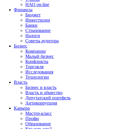
НАО on-line
Финансы
Бюджет
Инвестиции
Банки
Страхование
Налоги
Советы аудитора
Бизнес
Компании
Малый бизнес
Конфликты
Торговля
Исследования
Технологии
Власть
Бизнес и власть
Власть и общество
Депутатский портфель
Антикоррупция
Карьера
Мастер-класс
Профи
Образование
Кто есть кто?