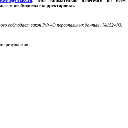
iswho@bclass.ru
. Мы внимательно отнесемся ко всем
внесем необходимые корректировки.
трого соблюдает закон РФ «О персональных данных» №152-Ф3.
но результатов