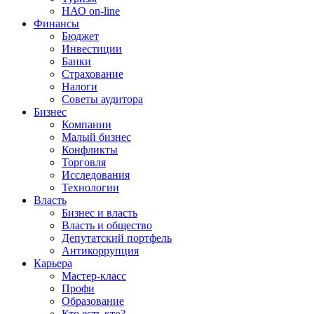
НАО on-line
Финансы
Бюджет
Инвестиции
Банки
Страхование
Налоги
Советы аудитора
Бизнес
Компании
Малый бизнес
Конфликты
Торговля
Исследования
Технологии
Власть
Бизнес и власть
Власть и общество
Депутатский портфель
Антикоррупция
Карьера
Мастер-класс
Профи
Образование
Кто есть кто?