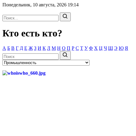
Понедельник, 10 августа, 2026
19:14
Кто есть кто?
А
Б
В
Г
Д
Е
Ж
З
И
К
Л
М
Н
О
П
Р
С
Т
У
Ф
Х
Ц
Ч
Ш
Э
Ю
Я