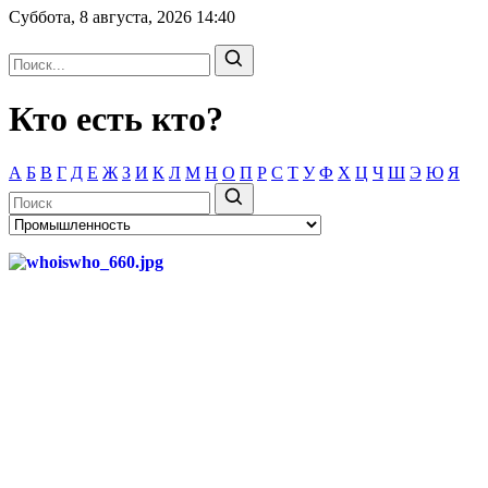
Суббота, 8 августа, 2026
14:40
Кто есть кто?
А
Б
В
Г
Д
Е
Ж
З
И
К
Л
М
Н
О
П
Р
С
Т
У
Ф
Х
Ц
Ч
Ш
Э
Ю
Я