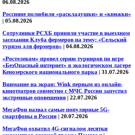
06.08.2026
Россияне полюбили «раскладушки» и «книжки»
|
05.08.2026
Сотрудники РСХБ приняли участие в выездном
заседании Клуба фермеров на тему: «Сельский
туризм для фермеров»
|
04.08.2026
«Ростелеком» провел серию турниров по игре
«БезОпасный интернет» в экологическом лагере
Кенозерского национального парка
|
31.07.2026
Внимание на экран: Wink первым из онлайн-
кинотеатров совместно с МЧС России запустил
экстренные оповещения
|
22.07.2026
МегаФон назвал самые популярные 5G-
смартфоны в России
|
20.07.2026
МегаФон охватил 4G-сигналом десятки