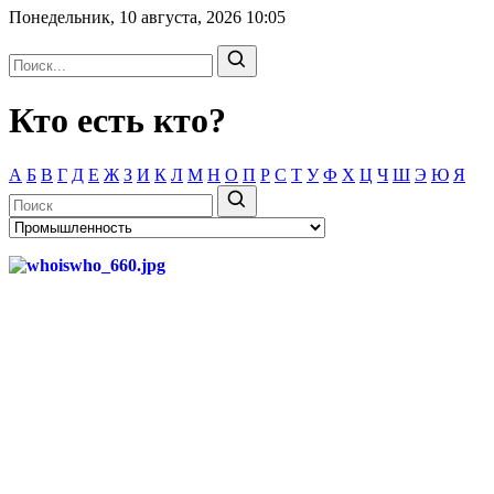
Понедельник, 10 августа, 2026
10:05
Кто есть кто?
А
Б
В
Г
Д
Е
Ж
З
И
К
Л
М
Н
О
П
Р
С
Т
У
Ф
Х
Ц
Ч
Ш
Э
Ю
Я