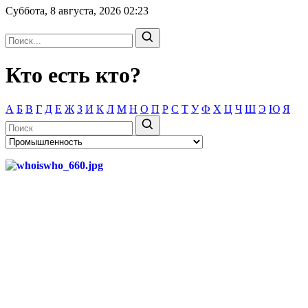
Суббота, 8 августа, 2026
02:23
Кто есть кто?
А
Б
В
Г
Д
Е
Ж
З
И
К
Л
М
Н
О
П
Р
С
Т
У
Ф
Х
Ц
Ч
Ш
Э
Ю
Я