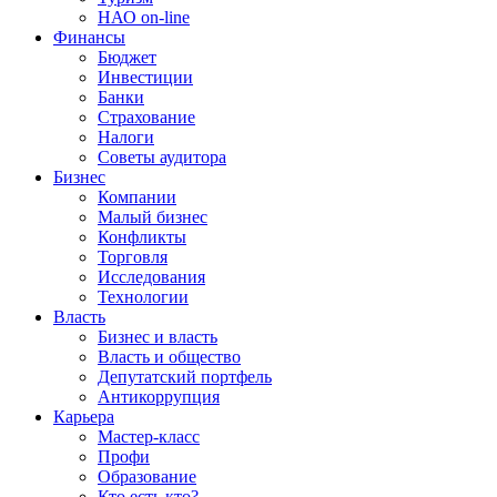
НАО on-line
Финансы
Бюджет
Инвестиции
Банки
Страхование
Налоги
Советы аудитора
Бизнес
Компании
Малый бизнес
Конфликты
Торговля
Исследования
Технологии
Власть
Бизнес и власть
Власть и общество
Депутатский портфель
Антикоррупция
Карьера
Мастер-класс
Профи
Образование
Кто есть кто?