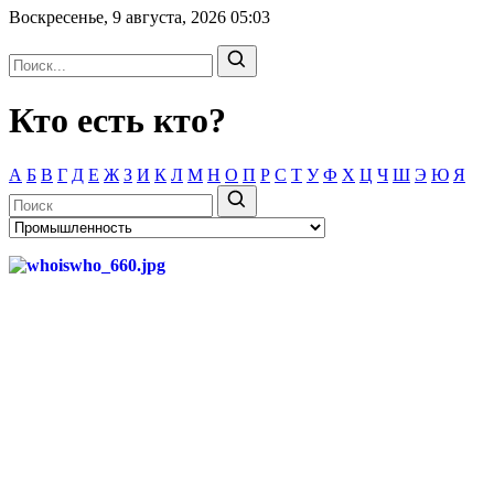
Воскресенье, 9 августа, 2026
05:03
Кто есть кто?
А
Б
В
Г
Д
Е
Ж
З
И
К
Л
М
Н
О
П
Р
С
Т
У
Ф
Х
Ц
Ч
Ш
Э
Ю
Я