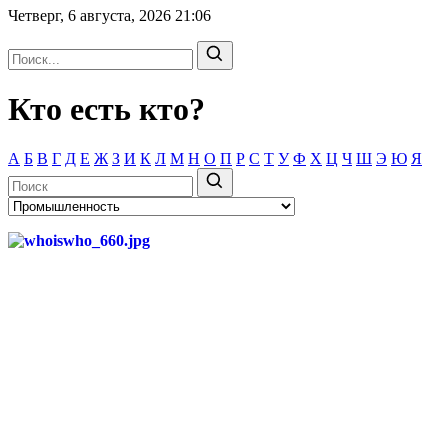
Четверг, 6 августа, 2026
21:06
Кто есть кто?
А
Б
В
Г
Д
Е
Ж
З
И
К
Л
М
Н
О
П
Р
С
Т
У
Ф
Х
Ц
Ч
Ш
Э
Ю
Я