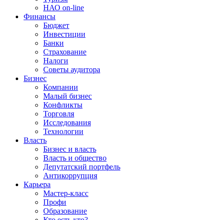
НАО on-line
Финансы
Бюджет
Инвестиции
Банки
Страхование
Налоги
Советы аудитора
Бизнес
Компании
Малый бизнес
Конфликты
Торговля
Исследования
Технологии
Власть
Бизнес и власть
Власть и общество
Депутатский портфель
Антикоррупция
Карьера
Мастер-класс
Профи
Образование
Кто есть кто?