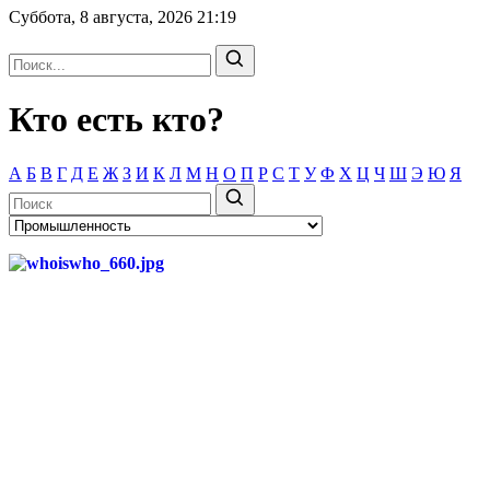
Суббота, 8 августа, 2026
21:19
Кто есть кто?
А
Б
В
Г
Д
Е
Ж
З
И
К
Л
М
Н
О
П
Р
С
Т
У
Ф
Х
Ц
Ч
Ш
Э
Ю
Я