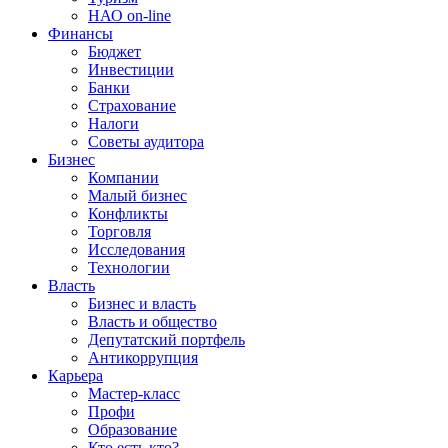
НАО on-line
Финансы
Бюджет
Инвестиции
Банки
Страхование
Налоги
Советы аудитора
Бизнес
Компании
Малый бизнес
Конфликты
Торговля
Исследования
Технологии
Власть
Бизнес и власть
Власть и общество
Депутатский портфель
Антикоррупция
Карьера
Мастер-класс
Профи
Образование
Кто есть кто?