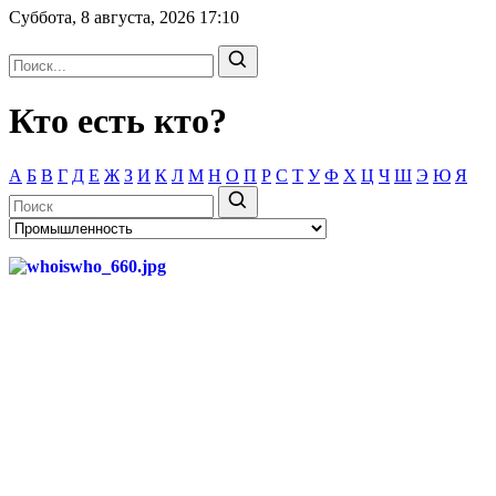
Суббота, 8 августа, 2026
17:10
Кто есть кто?
А
Б
В
Г
Д
Е
Ж
З
И
К
Л
М
Н
О
П
Р
С
Т
У
Ф
Х
Ц
Ч
Ш
Э
Ю
Я