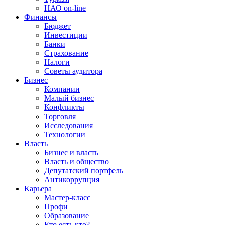
НАО on-line
Финансы
Бюджет
Инвестиции
Банки
Страхование
Налоги
Советы аудитора
Бизнес
Компании
Малый бизнес
Конфликты
Торговля
Исследования
Технологии
Власть
Бизнес и власть
Власть и общество
Депутатский портфель
Антикоррупция
Карьера
Мастер-класс
Профи
Образование
Кто есть кто?