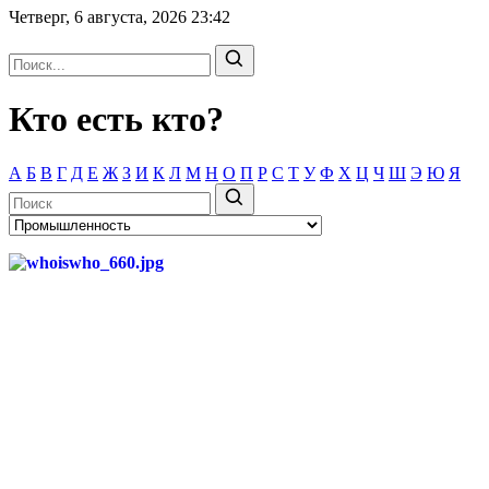
Четверг, 6 августа, 2026
23:42
Кто есть кто?
А
Б
В
Г
Д
Е
Ж
З
И
К
Л
М
Н
О
П
Р
С
Т
У
Ф
Х
Ц
Ч
Ш
Э
Ю
Я